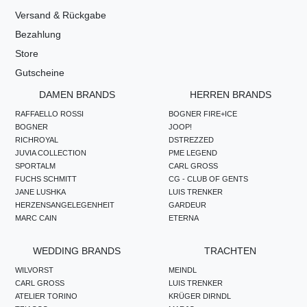
Versand & Rückgabe
Bezahlung
Store
Gutscheine
DAMEN BRANDS
HERREN BRANDS
RAFFAELLO ROSSI
BOGNER FIRE+ICE
BOGNER
JOOP!
RICHROYAL
DSTREZZED
JUVIA COLLECTION
PME LEGEND
SPORTALM
CARL GROSS
FUCHS SCHMITT
CG - CLUB OF GENTS
JANE LUSHKA
LUIS TRENKER
HERZENSANGELEGENHEIT
GARDEUR
MARC CAIN
ETERNA
WEDDING BRANDS
TRACHTEN
WILVORST
MEINDL
CARL GROSS
LUIS TRENKER
ATELIER TORINO
KRÜGER DIRNDL