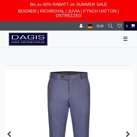
Bis zu 40% RABATT im SUMMER SALE
BOGNER
|
RICHROYAL
|
JUVIA
|
FYNCH HATTON
|
DSTREZZED
EUR
0
☰