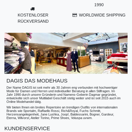
1990
KOSTENLOSER
WORLDWIDE SHIPPING
RÜCKVERSAND
DAGIS DAS MODEHAUS
Der Name DAGIS ist seit mehr als 30 Jahren eng verbunden mit hochwertiger
Mode für Damen und Herren und individueller Beratung in allen Stilfragen. Im
Jahr 1990 durch unsere Gründerin und Namens-Geberin Dagmar gegründet,
entwickelte sich unser Multilabel Geschäft stetig weiter und ist seit 2015 auch im
Online Modehandel tätig.
Wir bieten Ihnen ein breites Repertoire an trendigen Outfits von internationalen
Brands wie Sportalm, Raffaello Rossi, Rich&Royal, Fuchs Schmitt,
Herzensangelegenheit, Jane Lushka, Joop!, Baldessarini, Bogner, Gardeur,
Eterna, Wilvorst, Atelier Torino, Prime Shoes, Voluspa uvwm.
KUNDENSERVICE