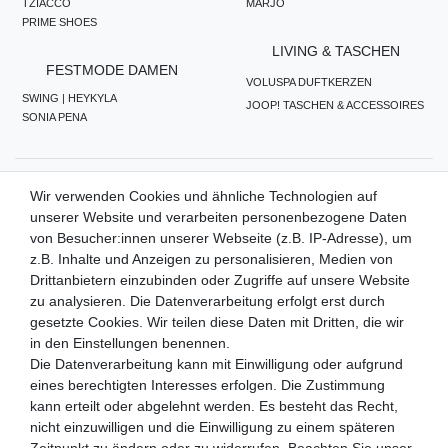
TZIACCO
MARJO
PRIME SHOES
LIVING & TASCHEN
FESTMODE DAMEN
VOLUSPA DUFTKERZEN
SWING | HEYKYLA
JOOP! TASCHEN & ACCESSOIRES
SONIA PENA
ZAHLUNGSMETHODEN
Wir verwenden Cookies und ähnliche Technologien auf
unserer Website und verarbeiten personenbezogene Daten
von Besucher:innen unserer Webseite (z.B. IP-Adresse), um
z.B. Inhalte und Anzeigen zu personalisieren, Medien von
WIR VERSENDEN MIT
Drittanbietern einzubinden oder Zugriffe auf unsere Website
zu analysieren. Die Datenverarbeitung erfolgt erst durch
gesetzte Cookies. Wir teilen diese Daten mit Dritten, die wir
in den Einstellungen benennen.
QUALITÄTSVERSPRECHEN
Die Datenverarbeitung kann mit Einwilligung oder aufgrund
eines berechtigten Interesses erfolgen. Die Zustimmung
kann erteilt oder abgelehnt werden. Es besteht das Recht,
nicht einzuwilligen und die Einwilligung zu einem späteren