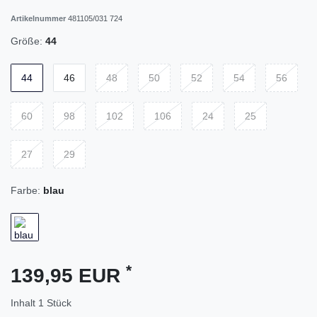
Artikelnummer
481105/031 724
Größe:
44
44
46
48
50
52
54
56
60
98
102
106
24
25
27
29
Farbe:
blau
*
139,95 EUR
Inhalt
1
Stück