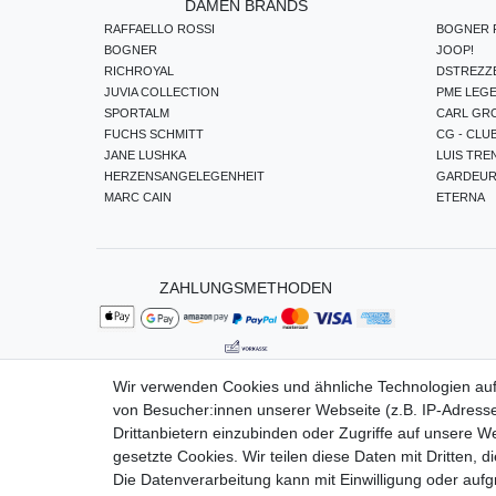
DAMEN BRANDS
RAFFAELLO ROSSI
BOGNER F
BOGNER
JOOP!
RICHROYAL
DSTREZZ
JUVIA COLLECTION
PME LEG
SPORTALM
CARL GR
FUCHS SCHMITT
CG - CLU
JANE LUSHKA
LUIS TRE
HERZENSANGELEGENHEIT
GARDEU
MARC CAIN
ETERNA
ZAHLUNGSMETHODEN
Wir verwenden Cookies und ähnliche Technologien au
von Besucher:innen unserer Webseite (z.B. IP-Adresse
Impressum
Da
Drittanbietern einzubinden oder Zugriffe auf unsere We
gesetzte Cookies. Wir teilen diese Daten mit Dritten, d
Die Datenverarbeitung kann mit Einwilligung oder auf