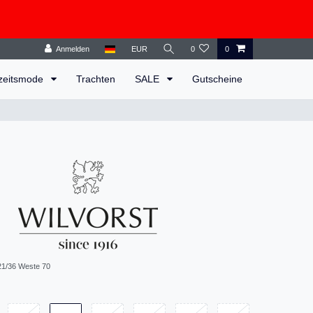
Anmelden
EUR
0
0
zeitsmode
Trachten
SALE
Gutscheine
1/36 Weste 70