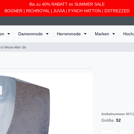
Bis zu 40% RABATT im SUMMER SALE
BOGNER
|
RICHROYAL
|
JUVIA
|
FYNCH HATTON
|
DSTREZZED
ten
Damenmode
Herrenmode
Marken
Hoch
rst Weste After Six
Artikelnummer
48712
Größe:
52