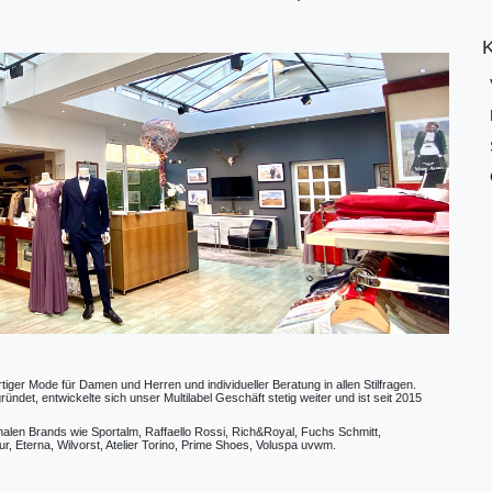
ger Mode für Damen und Herren und individueller Beratung in allen Stilfragen.
t, entwickelte sich unser Multilabel Geschäft stetig weiter und ist seit 2015
ionalen Brands wie Sportalm, Raffaello Rossi, Rich&Royal, Fuchs Schmitt,
, Eterna, Wilvorst, Atelier Torino, Prime Shoes, Voluspa uvwm.