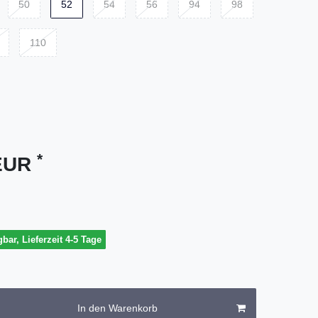
50
52
54
56
94
98
110
*
 EUR
gbar, Lieferzeit 4-5 Tage
In den Warenkorb