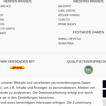
HERREN BRANDS
WEDDING BRANDS
IRE+ICE
WILVORST
CARL GROSS
ED
ATELIER TORINO
END
TZIACCO
OSS
PRIME SHOES
B OF GENTS
FESTMODE DAMEN
NKER
R
SWING | HEYKYLA
SONIA PENA
WIR VERSENDEN MIT
QUALITÄTSVERSPRECH
f unserer Website und verarbeiten personenbezogene Daten
), um z.B. Inhalte und Anzeigen zu personalisieren, Medien von
ten­schutz­erklärung
AGB
Widerrufs­recht
Vertrag widerru
bsite zu analysieren. Die Datenverarbeitung erfolgt erst durch
ie wir in den Einstellungen benennen.
grund eines berechtigten Interesses erfolgen. Die Zustimmung