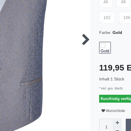
46
48
102
106
Farbe:
Gold
119,95
Inhalt
1
Stück
* inkl. ges. MwSt.
Kurzfristig verfü
Wunschliste