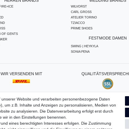
HERREN BRANDS
WEDDING BRANDS
IRE+ICE
WILVORST
CARL GROSS
ED
ATELIER TORINO
END
TZIACCO
OSS
PRIME SHOES
B OF GENTS
FESTMODE DAMEN
NKER
R
SWING | HEYKYLA
SONIA PENA
WIR VERSENDEN MIT
QUALITÄTSVERSPRECH
f unserer Website und verarbeiten personenbezogene Daten
), um z.B. Inhalte und Anzeigen zu personalisieren, Medien von
ten­schutz­erklärung
AGB
Widerrufs­recht
Vertrag widerru
bsite zu analysieren. Die Datenverarbeitung erfolgt erst durch
ie wir in den Einstellungen benennen.
grund eines berechtigten Interesses erfolgen. Die Zustimmung