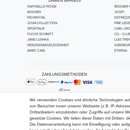
DAMEN BRANDS
RAFFAELLO ROSSI
BOGNER F
BOGNER
JOOP!
RICHROYAL
DSTREZZ
JUVIA COLLECTION
PME LEG
SPORTALM
CARL GR
FUCHS SCHMITT
CG - CLU
JANE LUSHKA
LUIS TRE
HERZENSANGELEGENHEIT
GARDEU
MARC CAIN
ETERNA
ZAHLUNGSMETHODEN
Wir verwenden Cookies und ähnliche Technologien au
von Besucher:innen unserer Webseite (z.B. IP-Adresse
Impressum
Da
Drittanbietern einzubinden oder Zugriffe auf unsere We
gesetzte Cookies. Wir teilen diese Daten mit Dritten, d
Die Datenverarbeitung kann mit Einwilligung oder auf