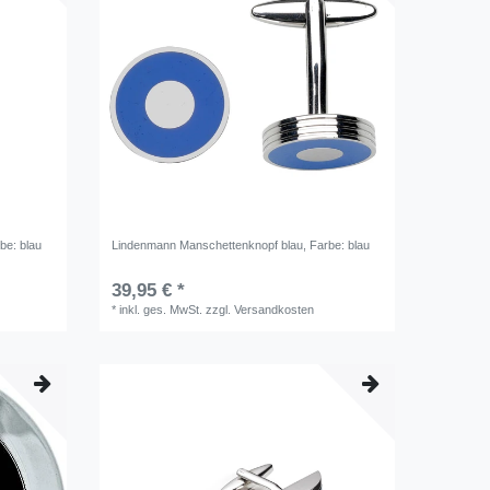
rbe: blau
Lindenmann Manschettenknopf blau
, Farbe: blau
39,95 € *
*
inkl. ges. MwSt.
zzgl.
Versandkosten