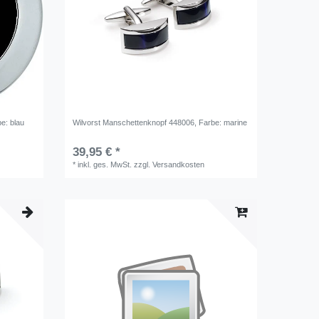
be: blau
Wilvorst Manschettenknopf 448006
, Farbe: marine
39,95 € *
*
inkl. ges. MwSt.
zzgl.
Versandkosten