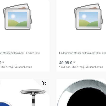
nn Manschettenknopf
, Farbe: rosé
Lindenmann Manschettenknopf blau
, Fa
€ *
49,95 € *
. MwSt.
zzgl.
Versandkosten
*
inkl. ges. MwSt.
zzgl.
Versandkosten