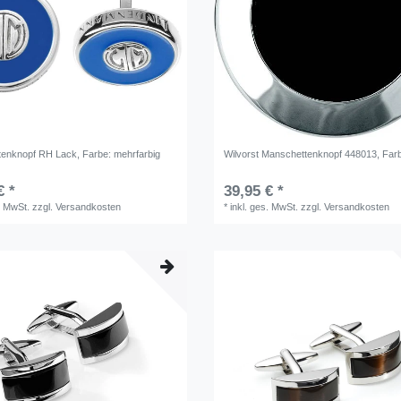
tenknopf RH Lack
, Farbe: mehrfarbig
Wilvorst Manschettenknopf 448013
, Far
€ *
39,95 € *
. MwSt.
zzgl.
Versandkosten
*
inkl. ges. MwSt.
zzgl.
Versandkosten