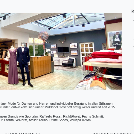
ger Mode für Damen und Herren und individueller Beratung in allen Stilfragen.
t, entwickelte sich unser Multilabel Geschäft stetig weiter und ist seit 2015
ionalen Brands wie Sportalm, Raffaello Rossi, Rich&Royal, Fuchs Schmitt,
, Eterna, Wilvorst, Atelier Torino, Prime Shoes, Voluspa uvwm.