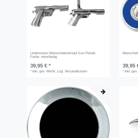
Lindenmann Manschettenknopf Gun Pistole
,
Manschet
Farbe: mehrfarbig
39,95 € *
39,95 
*
inkl. ges. MwSt.
zzgl.
Versandkosten
*
inkl. ges