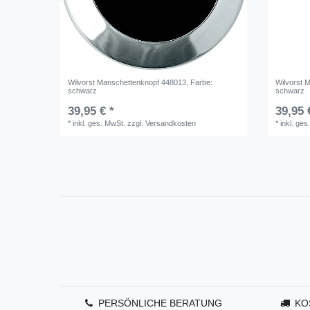
Wilvorst Manschettenknopf 448013
, Farbe:
Wilvorst 
schwarz
schwarz
39,95 € *
39,95 
*
inkl. ges. MwSt.
zzgl.
Versandkosten
*
inkl. ges
PERSÖNLICHE BERATUNG
KO