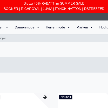
Bis zu 40% RABATT im SUMMER SALE
BOGNER
|
RICHROYAL
|
JUVIA
|
FYNCH HATTON
|
DSTREZZED
ten
Damenmode
Herrenmode
Marken
Hoch
nöpfe
Neuheit