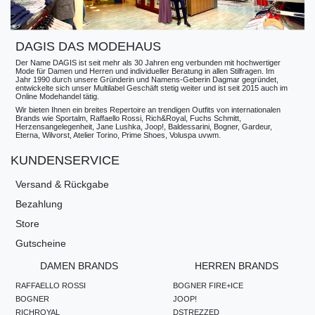
DAGIS DAS MODEHAUS
Der Name DAGIS ist seit mehr als 30 Jahren eng verbunden mit hochwertiger
Mode für Damen und Herren und individueller Beratung in allen Stilfragen. Im
Jahr 1990 durch unsere Gründerin und Namens-Geberin Dagmar gegründet,
entwickelte sich unser Multilabel Geschäft stetig weiter und ist seit 2015 auch im
Online Modehandel tätig.
Wir bieten Ihnen ein breites Repertoire an trendigen Outfits von internationalen
Brands wie Sportalm, Raffaello Rossi, Rich&Royal, Fuchs Schmitt,
Herzensangelegenheit, Jane Lushka, Joop!, Baldessarini, Bogner, Gardeur,
Eterna, Wilvorst, Atelier Torino, Prime Shoes, Voluspa uvwm.
KUNDENSERVICE
Versand & Rückgabe
Bezahlung
Store
Gutscheine
DAMEN BRANDS
HERREN BRANDS
RAFFAELLO ROSSI
BOGNER FIRE+ICE
BOGNER
JOOP!
RICHROYAL
DSTREZZED