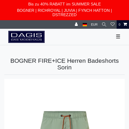
Bis zu 40% RABATT im SUMMER SALE
BOGNER
|
RICHROYAL
|
JUVIA
|
FYNCH HATTON
|
DSTREZZED
EUR
0
☰
BOGNER FIRE+ICE Herren Badeshorts
Sorin