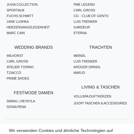
JUVIA COLLECTION
PME LEGEND
SPORTALM
CARL GROSS
FUCHS SCHMITT
CG - CLUB OF GENTS
JANE LUSHKA
LUIS TRENKER
HERZENSANGELEGENHEIT
GARDEUR
MARC CAIN
ETERNA
WEDDING BRANDS
TRACHTEN
WILVORST
MEINDL
CARL GROSS
LUIS TRENKER
ATELIER TORINO
KRÜGER DIRNDL
TZIACCO
MARJO
PRIME SHOES
LIVING & TASCHEN
FESTMODE DAMEN
VOLUSPA DUFTKERZEN
SWING | HEYKYLA
JOOP! TASCHEN & ACCESSOIRES
SONIA PENA
ZAHLUNGSMETHODEN
Wir verwenden Cookies und ähnliche Technologien auf