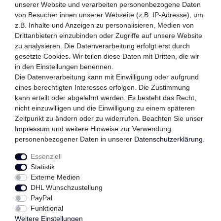
unserer Website und verarbeiten personenbezogene Daten
von Besucher:innen unserer Webseite (z.B. IP-Adresse), um
z.B. Inhalte und Anzeigen zu personalisieren, Medien von
WIR VERSENDEN MIT
Drittanbietern einzubinden oder Zugriffe auf unsere Website
zu analysieren. Die Datenverarbeitung erfolgt erst durch
gesetzte Cookies. Wir teilen diese Daten mit Dritten, die wir
in den Einstellungen benennen.
QUALITÄTSVERSPRECHEN
Die Datenverarbeitung kann mit Einwilligung oder aufgrund
eines berechtigten Interesses erfolgen. Die Zustimmung
kann erteilt oder abgelehnt werden. Es besteht das Recht,
nicht einzuwilligen und die Einwilligung zu einem späteren
Zeitpunkt zu ändern oder zu widerrufen. Beachten Sie unser
FOLGEN SIE UNS
Impressum
und weitere Hinweise zur Verwendung
personenbezogener Daten in unserer
Daten­schutz­erklärung
.
Essenziell
Impressum
Daten­schutz­erklärung
AGB
Statistik
Externe Medien
DHL Wunschzustellung
Widerrufs­recht
Kontakt
Vertrag widerrufen
PayPal
Funktional
Weitere Einstellungen