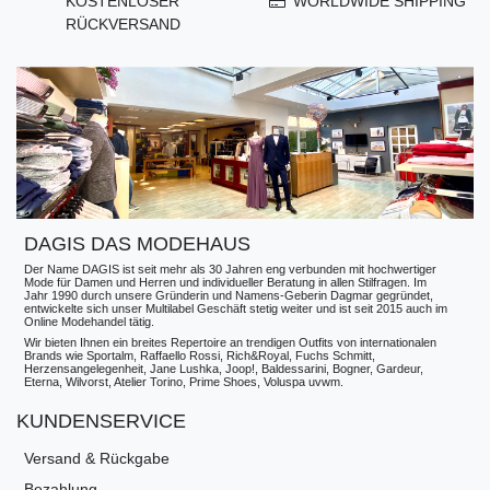
KOSTENLOSER
WORLDWIDE SHIPPING
RÜCKVERSAND
DAGIS DAS MODEHAUS
Der Name DAGIS ist seit mehr als 30 Jahren eng verbunden mit hochwertiger
Mode für Damen und Herren und individueller Beratung in allen Stilfragen. Im
Jahr 1990 durch unsere Gründerin und Namens-Geberin Dagmar gegründet,
entwickelte sich unser Multilabel Geschäft stetig weiter und ist seit 2015 auch im
Online Modehandel tätig.
Wir bieten Ihnen ein breites Repertoire an trendigen Outfits von internationalen
Brands wie Sportalm, Raffaello Rossi, Rich&Royal, Fuchs Schmitt,
Herzensangelegenheit, Jane Lushka, Joop!, Baldessarini, Bogner, Gardeur,
Eterna, Wilvorst, Atelier Torino, Prime Shoes, Voluspa uvwm.
KUNDENSERVICE
Versand & Rückgabe
Bezahlung