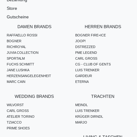
Store
Gutscheine
DAMEN BRANDS
HERREN BRANDS
RAFFAELLO ROSSI
BOGNER FIRE+ICE
BOGNER
JOOP!
RICHROYAL
DSTREZZED
JUVIA COLLECTION
PME LEGEND
SPORTALM
CARL GROSS
FUCHS SCHMITT
CG - CLUB OF GENTS
JANE LUSHKA
LUIS TRENKER
HERZENSANGELEGENHEIT
GARDEUR
MARC CAIN
ETERNA
WEDDING BRANDS
TRACHTEN
WILVORST
MEINDL
CARL GROSS
LUIS TRENKER
ATELIER TORINO
KRÜGER DIRNDL
TZIACCO
MARJO
PRIME SHOES