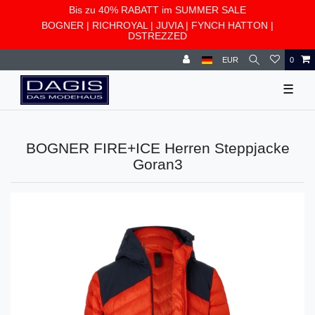
Bis zu 40% RABATT im SUMMER SALE
BOGNER
|
RICHROYAL
|
JUVIA
|
FYNCH HATTON
|
DSTREZZED
EUR
0
☰
BOGNER FIRE+ICE Herren Steppjacke
Goran3