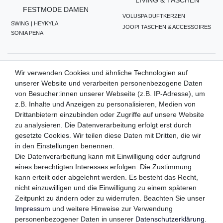
LIVING & TASCHEN
FESTMODE DAMEN
VOLUSPA DUFTKERZEN
SWING | HEYKYLA
JOOP! TASCHEN & ACCESSOIRES
SONIA PENA
ZAHLUNGSMETHODEN
Wir verwenden Cookies und ähnliche Technologien auf
unserer Website und verarbeiten personenbezogene Daten
von Besucher:innen unserer Webseite (z.B. IP-Adresse), um
z.B. Inhalte und Anzeigen zu personalisieren, Medien von
WIR VERSENDEN MIT
Drittanbietern einzubinden oder Zugriffe auf unsere Website
zu analysieren. Die Datenverarbeitung erfolgt erst durch
gesetzte Cookies. Wir teilen diese Daten mit Dritten, die wir
in den Einstellungen benennen.
QUALITÄTSVERSPRECHEN
Die Datenverarbeitung kann mit Einwilligung oder aufgrund
eines berechtigten Interesses erfolgen. Die Zustimmung
kann erteilt oder abgelehnt werden. Es besteht das Recht,
nicht einzuwilligen und die Einwilligung zu einem späteren
FOLGEN SIE UNS
Zeitpunkt zu ändern oder zu widerrufen. Beachten Sie unser
Impressum
und weitere Hinweise zur Verwendung
personenbezogener Daten in unserer
Daten­schutz­erklärung
.