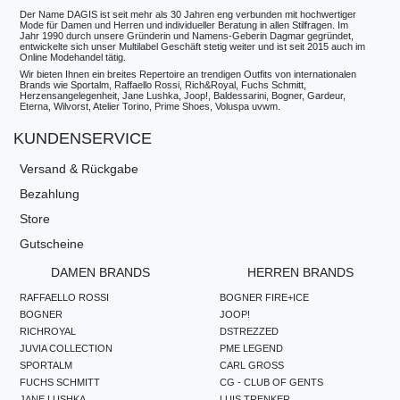
Der Name DAGIS ist seit mehr als 30 Jahren eng verbunden mit hochwertiger
Mode für Damen und Herren und individueller Beratung in allen Stilfragen. Im
Jahr 1990 durch unsere Gründerin und Namens-Geberin Dagmar gegründet,
entwickelte sich unser Multilabel Geschäft stetig weiter und ist seit 2015 auch im
Online Modehandel tätig.
Wir bieten Ihnen ein breites Repertoire an trendigen Outfits von internationalen
Brands wie Sportalm, Raffaello Rossi, Rich&Royal, Fuchs Schmitt,
Herzensangelegenheit, Jane Lushka, Joop!, Baldessarini, Bogner, Gardeur,
Eterna, Wilvorst, Atelier Torino, Prime Shoes, Voluspa uvwm.
KUNDENSERVICE
Versand & Rückgabe
Bezahlung
Store
Gutscheine
DAMEN BRANDS
HERREN BRANDS
RAFFAELLO ROSSI
BOGNER FIRE+ICE
BOGNER
JOOP!
RICHROYAL
DSTREZZED
JUVIA COLLECTION
PME LEGEND
SPORTALM
CARL GROSS
FUCHS SCHMITT
CG - CLUB OF GENTS
JANE LUSHKA
LUIS TRENKER