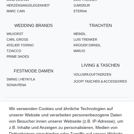
HERZENSANGELEGENHEIT
GARDEUR
MARC CAIN
ETERNA
WEDDING BRANDS
TRACHTEN
WILVORST
MEINDL
CARL GROSS
LUIS TRENKER
ATELIER TORINO
KRÜGER DIRNDL
TZIACCO
MARJO
PRIME SHOES
LIVING & TASCHEN
FESTMODE DAMEN
VOLUSPA DUFTKERZEN
SWING | HEYKYLA
JOOP! TASCHEN & ACCESSOIRES
SONIA PENA
ZAHLUNGSMETHODEN
Wir verwenden Cookies und ähnliche Technologien auf
unserer Website und verarbeiten personenbezogene Daten
von Besucher:innen unserer Webseite (z.B. IP-Adresse), um
z.B. Inhalte und Anzeigen zu personalisieren, Medien von
WIR VERSENDEN MIT
Drittanbietern einzubinden oder Zugriffe auf unsere Website