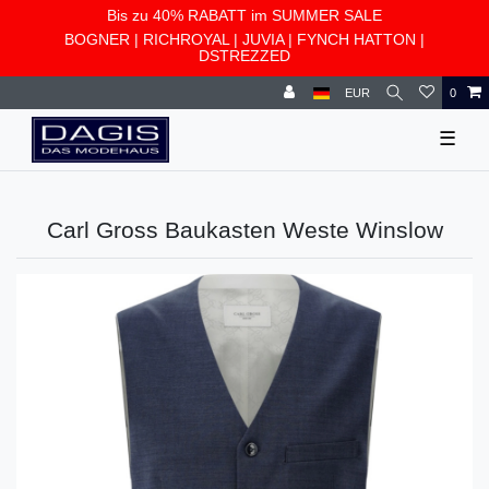
Bis zu 40% RABATT im SUMMER SALE
BOGNER
|
RICHROYAL
|
JUVIA
|
FYNCH HATTON
|
DSTREZZED
EUR
0
☰
Carl Gross Baukasten Weste Winslow