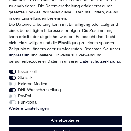
zu analysieren. Die Datenverarbeitung erfolgt erst durch
gesetzte Cookies. Wir teilen diese Daten mit Dritten, die wir
in den Einstellungen benennen.
QUALITÄTSVERSPRECHEN
Die Datenverarbeitung kann mit Einwilligung oder aufgrund
eines berechtigten Interesses erfolgen. Die Zustimmung
kann erteilt oder abgelehnt werden. Es besteht das Recht,
nicht einzuwilligen und die Einwilligung zu einem späteren
Zeitpunkt zu ändern oder zu widerrufen. Beachten Sie unser
FOLGEN SIE UNS
Impressum
und weitere Hinweise zur Verwendung
personenbezogener Daten in unserer
Daten­schutz­erklärung
.
Essenziell
Impressum
Daten­schutz­erklärung
AGB
Statistik
Externe Medien
DHL Wunschzustellung
Widerrufs­recht
Kontakt
Vertrag widerrufen
PayPal
Funktional
Weitere Einstellungen
Alle akzeptieren
© Copyright 2026 | Alle Rechte vorbehalten.