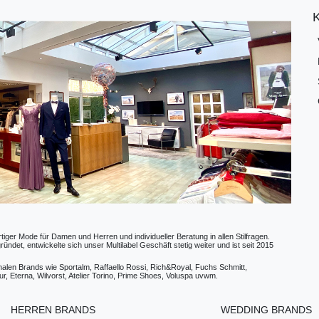
ger Mode für Damen und Herren und individueller Beratung in allen Stilfragen.
t, entwickelte sich unser Multilabel Geschäft stetig weiter und ist seit 2015
ionalen Brands wie Sportalm, Raffaello Rossi, Rich&Royal, Fuchs Schmitt,
, Eterna, Wilvorst, Atelier Torino, Prime Shoes, Voluspa uvwm.
HERREN BRANDS
WEDDING BRANDS