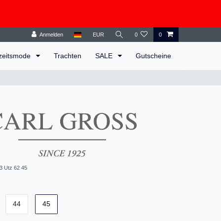
Anmelden
EUR
0
0
zeitsmode
Trachten
SALE
Gutscheine
3 Utz 62 45
44
45