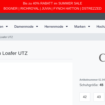
Bis zu 40% RABATT im SUMMER SALE
BOGNER
|
RICHROYAL
|
JUVIA
|
FYNCH HATTON
|
DSTREZZED
ten
Damenmode
Herrenmode
Marken
Hoch
 Loafer UTZ
n Loafer UTZ
Artikelnummer
61.94
Schuhgröße:
45
42
43