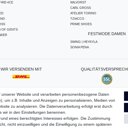
IRE+ICE
WILVORST
CARL GROSS
ED
ATELIER TORINO
END
TZIACCO
OSS
PRIME SHOES
B OF GENTS
FESTMODE DAMEN
NKER
R
SWING | HEYKYLA
SONIA PENA
WIR VERSENDEN MIT
QUALITÄTSVERSPRECH
f unserer Website und verarbeiten personenbezogene Daten
), um z.B. Inhalte und Anzeigen zu personalisieren, Medien von
ten­schutz­erklärung
AGB
Widerrufs­recht
Vertrag widerru
bsite zu analysieren. Die Datenverarbeitung erfolgt erst durch
ie wir in den Einstellungen benennen.
grund eines berechtigten Interesses erfolgen. Die Zustimmung
ht, nicht einzuwilligen und die Einwilligung zu einem späteren