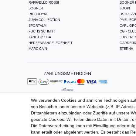
RAFFAELLO ROSSI
BOGNER F
BOGNER
JOOP!
RICHROYAL
DSTREZZ
JUVIA COLLECTION
PME LEG
SPORTALM
CARL GR
FUCHS SCHMITT
CG - CLU
JANE LUSHKA
LUIS TRE
HERZENSANGELEGENHEIT
GARDEU
MARC CAIN
ETERNA
ZAHLUNGSMETHODEN
Wir verwenden Cookies und ähnliche Technologien au
von Besucher:innen unserer Webseite (z.B. IP-Adresse
Impressum
Da
Drittanbietern einzubinden oder Zugriffe auf unsere We
gesetzte Cookies. Wir teilen diese Daten mit Dritten, d
Die Datenverarbeitung kann mit Einwilligung oder auf
kann erteilt oder abgelehnt werden. Es besteht das Rec