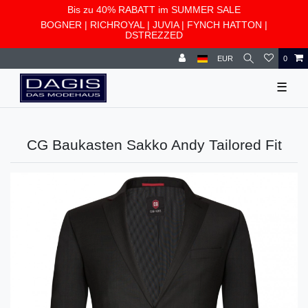
Bis zu 40% RABATT im SUMMER SALE
BOGNER
|
RICHROYAL
|
JUVIA
|
FYNCH HATTON
|
DSTREZZED
EUR
0
☰
CG Baukasten Sakko Andy Tailored Fit