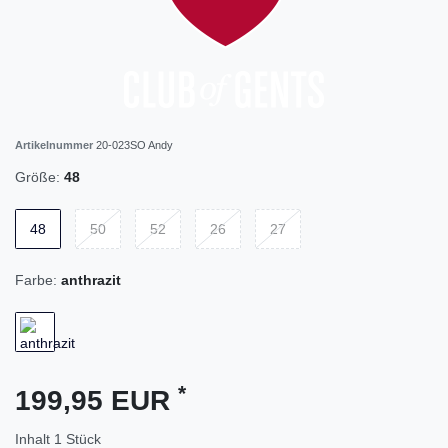
Artikelnummer
20-023SO Andy
Größe:
48
48
50
52
26
27
Farbe:
anthrazit
*
199,95 EUR
Inhalt
1
Stück