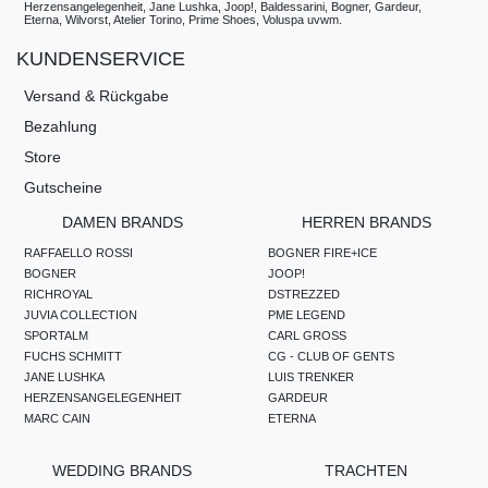
Herzensangelegenheit, Jane Lushka, Joop!, Baldessarini, Bogner, Gardeur,
Eterna, Wilvorst, Atelier Torino, Prime Shoes, Voluspa uvwm.
KUNDENSERVICE
Versand & Rückgabe
Bezahlung
Store
Gutscheine
DAMEN BRANDS
HERREN BRANDS
RAFFAELLO ROSSI
BOGNER FIRE+ICE
BOGNER
JOOP!
RICHROYAL
DSTREZZED
JUVIA COLLECTION
PME LEGEND
SPORTALM
CARL GROSS
FUCHS SCHMITT
CG - CLUB OF GENTS
JANE LUSHKA
LUIS TRENKER
HERZENSANGELEGENHEIT
GARDEUR
MARC CAIN
ETERNA
WEDDING BRANDS
TRACHTEN