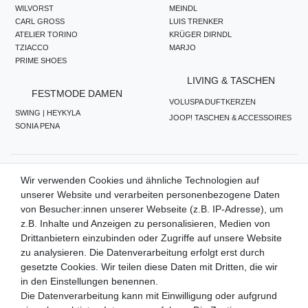
WILVORST
MEINDL
CARL GROSS
LUIS TRENKER
ATELIER TORINO
KRÜGER DIRNDL
TZIACCO
MARJO
PRIME SHOES
LIVING & TASCHEN
FESTMODE DAMEN
VOLUSPA DUFTKERZEN
SWING | HEYKYLA
JOOP! TASCHEN & ACCESSOIRES
SONIA PENA
ZAHLUNGSMETHODEN
Wir verwenden Cookies und ähnliche Technologien auf
unserer Website und verarbeiten personenbezogene Daten
von Besucher:innen unserer Webseite (z.B. IP-Adresse), um
z.B. Inhalte und Anzeigen zu personalisieren, Medien von
WIR VERSENDEN MIT
Drittanbietern einzubinden oder Zugriffe auf unsere Website
zu analysieren. Die Datenverarbeitung erfolgt erst durch
gesetzte Cookies. Wir teilen diese Daten mit Dritten, die wir
in den Einstellungen benennen.
QUALITÄTSVERSPRECHEN
Die Datenverarbeitung kann mit Einwilligung oder aufgrund