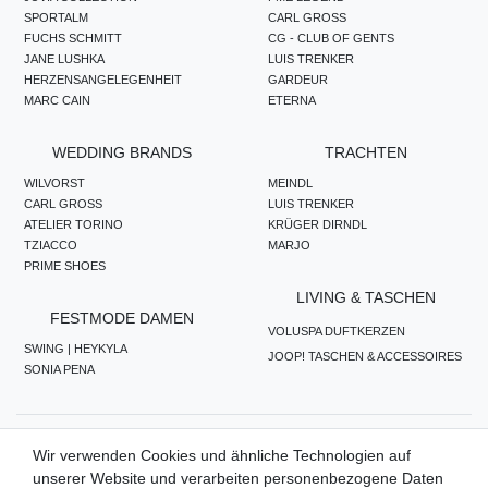
SPORTALM
CARL GROSS
FUCHS SCHMITT
CG - CLUB OF GENTS
JANE LUSHKA
LUIS TRENKER
HERZENSANGELEGENHEIT
GARDEUR
MARC CAIN
ETERNA
WEDDING BRANDS
TRACHTEN
WILVORST
MEINDL
CARL GROSS
LUIS TRENKER
ATELIER TORINO
KRÜGER DIRNDL
TZIACCO
MARJO
PRIME SHOES
LIVING & TASCHEN
FESTMODE DAMEN
VOLUSPA DUFTKERZEN
SWING | HEYKYLA
JOOP! TASCHEN & ACCESSOIRES
SONIA PENA
ZAHLUNGSMETHODEN
Wir verwenden Cookies und ähnliche Technologien auf
unserer Website und verarbeiten personenbezogene Daten