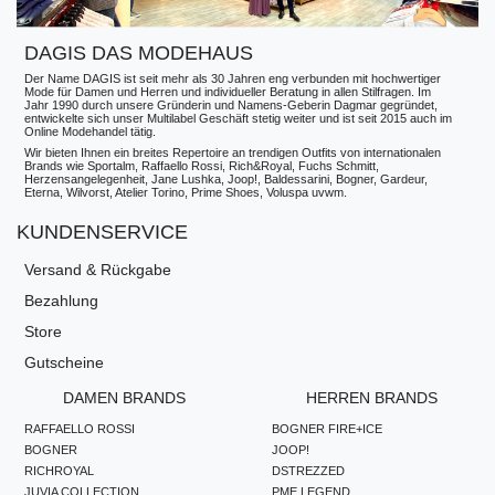
DAGIS DAS MODEHAUS
Der Name DAGIS ist seit mehr als 30 Jahren eng verbunden mit hochwertiger
Mode für Damen und Herren und individueller Beratung in allen Stilfragen. Im
Jahr 1990 durch unsere Gründerin und Namens-Geberin Dagmar gegründet,
entwickelte sich unser Multilabel Geschäft stetig weiter und ist seit 2015 auch im
Online Modehandel tätig.
Wir bieten Ihnen ein breites Repertoire an trendigen Outfits von internationalen
Brands wie Sportalm, Raffaello Rossi, Rich&Royal, Fuchs Schmitt,
Herzensangelegenheit, Jane Lushka, Joop!, Baldessarini, Bogner, Gardeur,
Eterna, Wilvorst, Atelier Torino, Prime Shoes, Voluspa uvwm.
KUNDENSERVICE
Versand & Rückgabe
Bezahlung
Store
Gutscheine
DAMEN BRANDS
HERREN BRANDS
RAFFAELLO ROSSI
BOGNER FIRE+ICE
BOGNER
JOOP!
RICHROYAL
DSTREZZED
JUVIA COLLECTION
PME LEGEND