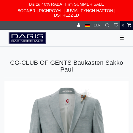
Bis zu 40% RABATT im SUMMER SALE
BOGNER
|
RICHROYAL
|
JUVIA
|
FYNCH HATTON
|
DSTREZZED
EUR
0
☰
CG-CLUB OF GENTS Baukasten Sakko
Paul