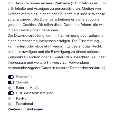
von Besucher:innen unserer Webseite (z.B. IP-Adresse), um
z.B. Inhalte und Anzeigen zu personalisieren, Medien von
WIR VERSENDEN MIT
Drittanbietern einzubinden oder Zugriffe auf unsere Website
zu analysieren. Die Datenverarbeitung erfolgt erst durch
gesetzte Cookies. Wir teilen diese Daten mit Dritten, die wir
in den Einstellungen benennen.
QUALITÄTSVERSPRECHEN
Die Datenverarbeitung kann mit Einwilligung oder aufgrund
eines berechtigten Interesses erfolgen. Die Zustimmung
kann erteilt oder abgelehnt werden. Es besteht das Recht,
nicht einzuwilligen und die Einwilligung zu einem späteren
FOLGEN SIE UNS
Zeitpunkt zu ändern oder zu widerrufen. Beachten Sie unser
Impressum
und weitere Hinweise zur Verwendung
personenbezogener Daten in unserer
Daten­schutz­erklärung
.
Essenziell
Impressum
Daten­schutz­erklärung
AGB
Statistik
Externe Medien
DHL Wunschzustellung
Widerrufs­recht
Kontakt
Vertrag widerrufen
PayPal
Funktional
Weitere Einstellungen