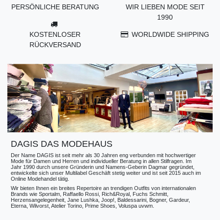
PERSÖNLICHE BERATUNG
WIR LIEBEN MODE SEIT
1990
KOSTENLOSER
WORLDWIDE SHIPPING
RÜCKVERSAND
DAGIS DAS MODEHAUS
Der Name DAGIS ist seit mehr als 30 Jahren eng verbunden mit hochwertiger
Mode für Damen und Herren und individueller Beratung in allen Stilfragen. Im
Jahr 1990 durch unsere Gründerin und Namens-Geberin Dagmar gegründet,
entwickelte sich unser Multilabel Geschäft stetig weiter und ist seit 2015 auch im
Online Modehandel tätig.
Wir bieten Ihnen ein breites Repertoire an trendigen Outfits von internationalen
Brands wie Sportalm, Raffaello Rossi, Rich&Royal, Fuchs Schmitt,
Herzensangelegenheit, Jane Lushka, Joop!, Baldessarini, Bogner, Gardeur,
Eterna, Wilvorst, Atelier Torino, Prime Shoes, Voluspa uvwm.