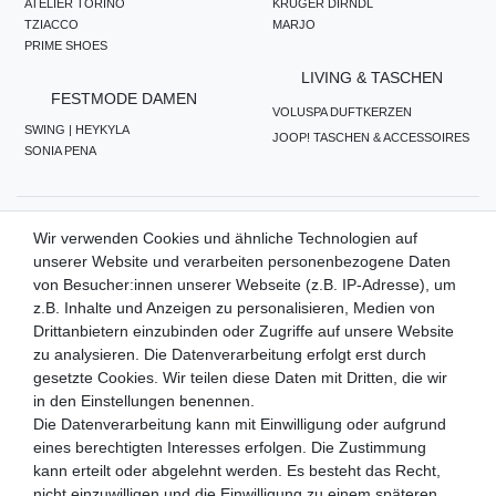
ATELIER TORINO
KRÜGER DIRNDL
TZIACCO
MARJO
PRIME SHOES
LIVING & TASCHEN
FESTMODE DAMEN
VOLUSPA DUFTKERZEN
SWING | HEYKYLA
JOOP! TASCHEN & ACCESSOIRES
SONIA PENA
ZAHLUNGSMETHODEN
Wir verwenden Cookies und ähnliche Technologien auf
unserer Website und verarbeiten personenbezogene Daten
von Besucher:innen unserer Webseite (z.B. IP-Adresse), um
z.B. Inhalte und Anzeigen zu personalisieren, Medien von
WIR VERSENDEN MIT
Drittanbietern einzubinden oder Zugriffe auf unsere Website
zu analysieren. Die Datenverarbeitung erfolgt erst durch
gesetzte Cookies. Wir teilen diese Daten mit Dritten, die wir
in den Einstellungen benennen.
QUALITÄTSVERSPRECHEN
Die Datenverarbeitung kann mit Einwilligung oder aufgrund
eines berechtigten Interesses erfolgen. Die Zustimmung
kann erteilt oder abgelehnt werden. Es besteht das Recht,
nicht einzuwilligen und die Einwilligung zu einem späteren