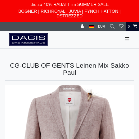
Bis zu 40% RABATT im SUMMER SALE
BOGNER
|
RICHROYAL
|
JUVIA
|
FYNCH HATTON
|
DSTREZZED
EUR
0
☰
CG-CLUB OF GENTS Leinen Mix Sakko
Paul