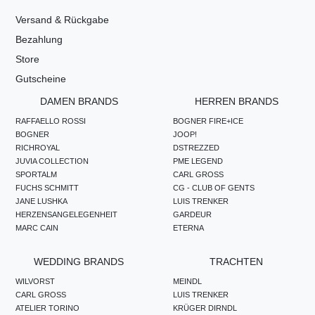
Versand & Rückgabe
Bezahlung
Store
Gutscheine
DAMEN BRANDS
HERREN BRANDS
RAFFAELLO ROSSI
BOGNER FIRE+ICE
BOGNER
JOOP!
RICHROYAL
DSTREZZED
JUVIA COLLECTION
PME LEGEND
SPORTALM
CARL GROSS
FUCHS SCHMITT
CG - CLUB OF GENTS
JANE LUSHKA
LUIS TRENKER
HERZENSANGELEGENHEIT
GARDEUR
MARC CAIN
ETERNA
WEDDING BRANDS
TRACHTEN
WILVORST
MEINDL
CARL GROSS
LUIS TRENKER
ATELIER TORINO
KRÜGER DIRNDL