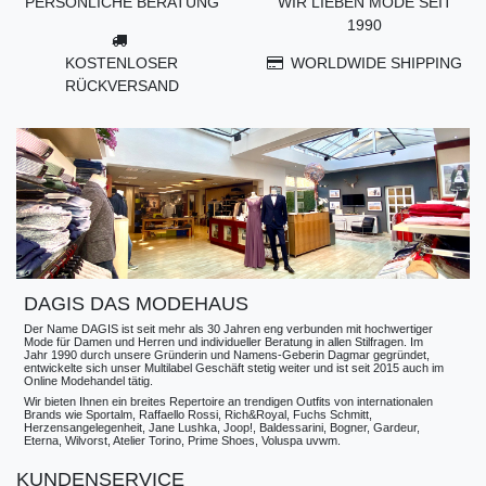
PERSÖNLICHE BERATUNG
WIR LIEBEN MODE SEIT
1990
KOSTENLOSER
WORLDWIDE SHIPPING
RÜCKVERSAND
DAGIS DAS MODEHAUS
Der Name DAGIS ist seit mehr als 30 Jahren eng verbunden mit hochwertiger
Mode für Damen und Herren und individueller Beratung in allen Stilfragen. Im
Jahr 1990 durch unsere Gründerin und Namens-Geberin Dagmar gegründet,
entwickelte sich unser Multilabel Geschäft stetig weiter und ist seit 2015 auch im
Online Modehandel tätig.
Wir bieten Ihnen ein breites Repertoire an trendigen Outfits von internationalen
Brands wie Sportalm, Raffaello Rossi, Rich&Royal, Fuchs Schmitt,
Herzensangelegenheit, Jane Lushka, Joop!, Baldessarini, Bogner, Gardeur,
Eterna, Wilvorst, Atelier Torino, Prime Shoes, Voluspa uvwm.
KUNDENSERVICE