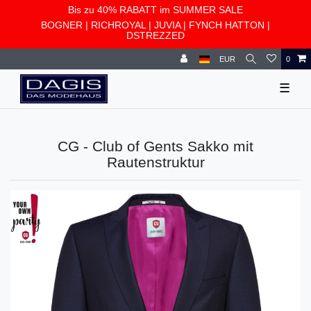
Bis zu 40% RABATT im SUMMER SALE
BOGNER
|
RICHROYAL
|
JUVIA
|
FYNCH HATTON
|
DSTREZZED
EUR
0
☰
CG - Club of Gents Sakko mit
Rautenstruktur