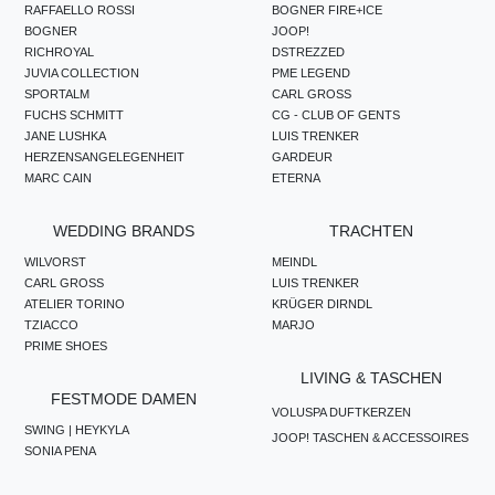
RAFFAELLO ROSSI
BOGNER FIRE+ICE
BOGNER
JOOP!
RICHROYAL
DSTREZZED
JUVIA COLLECTION
PME LEGEND
SPORTALM
CARL GROSS
FUCHS SCHMITT
CG - CLUB OF GENTS
JANE LUSHKA
LUIS TRENKER
HERZENSANGELEGENHEIT
GARDEUR
MARC CAIN
ETERNA
WEDDING BRANDS
TRACHTEN
WILVORST
MEINDL
CARL GROSS
LUIS TRENKER
ATELIER TORINO
KRÜGER DIRNDL
TZIACCO
MARJO
PRIME SHOES
LIVING & TASCHEN
FESTMODE DAMEN
VOLUSPA DUFTKERZEN
SWING | HEYKYLA
JOOP! TASCHEN & ACCESSOIRES
SONIA PENA