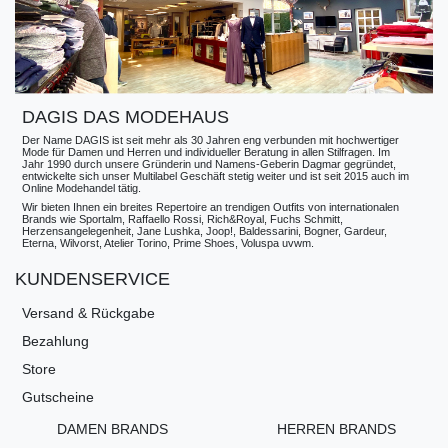
DAGIS DAS MODEHAUS
Der Name DAGIS ist seit mehr als 30 Jahren eng verbunden mit hochwertiger
Mode für Damen und Herren und individueller Beratung in allen Stilfragen. Im
Jahr 1990 durch unsere Gründerin und Namens-Geberin Dagmar gegründet,
entwickelte sich unser Multilabel Geschäft stetig weiter und ist seit 2015 auch im
Online Modehandel tätig.
Wir bieten Ihnen ein breites Repertoire an trendigen Outfits von internationalen
Brands wie Sportalm, Raffaello Rossi, Rich&Royal, Fuchs Schmitt,
Herzensangelegenheit, Jane Lushka, Joop!, Baldessarini, Bogner, Gardeur,
Eterna, Wilvorst, Atelier Torino, Prime Shoes, Voluspa uvwm.
KUNDENSERVICE
Versand & Rückgabe
Bezahlung
Store
Gutscheine
DAMEN BRANDS
HERREN BRANDS