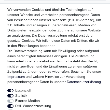
ZAHLUNGSMETHODEN
Wir verwenden Cookies und ähnliche Technologien auf
unserer Website und verarbeiten personenbezogene Daten
von Besucher:innen unserer Webseite (z.B. IP-Adresse), um
z.B. Inhalte und Anzeigen zu personalisieren, Medien von
WIR VERSENDEN MIT
Drittanbietern einzubinden oder Zugriffe auf unsere Website
zu analysieren. Die Datenverarbeitung erfolgt erst durch
gesetzte Cookies. Wir teilen diese Daten mit Dritten, die wir
in den Einstellungen benennen.
QUALITÄTSVERSPRECHEN
Die Datenverarbeitung kann mit Einwilligung oder aufgrund
eines berechtigten Interesses erfolgen. Die Zustimmung
kann erteilt oder abgelehnt werden. Es besteht das Recht,
nicht einzuwilligen und die Einwilligung zu einem späteren
Zeitpunkt zu ändern oder zu widerrufen. Beachten Sie unser
FOLGEN SIE UNS
Impressum
und weitere Hinweise zur Verwendung
personenbezogener Daten in unserer
Daten­schutz­erklärung
.
Essenziell
Impressum
Daten­schutz­erklärung
AGB
Statistik
Externe Medien
DHL Wunschzustellung
Widerrufs­recht
Kontakt
Vertrag widerrufen