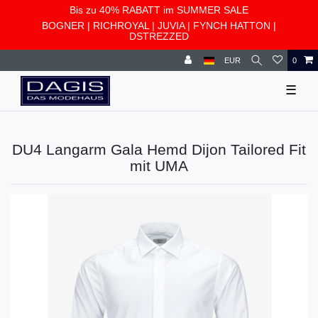
Bis zu 40% RABATT im SUMMER SALE
BOGNER
|
RICHROYAL
|
JUVIA
|
FYNCH HATTON
|
DSTREZZED
EUR
0
☰
DU4 Langarm Gala Hemd Dijon Tailored Fit
mit UMA