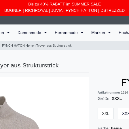
Bis zu 40% RABATT im SUMMER SALE
BOGNER
|
RICHROYAL
|
JUVIA
|
FYNCH HATTON
|
DSTREZZED
ten
Damenmode
Herrenmode
Marken
Hoch
FYNCH HATON Herren Troyer aus Strukturstrick
r aus Strukturstrick
Artikelnummer
1514
Größe:
XXXL
XXL
XX
Farbe:
beige