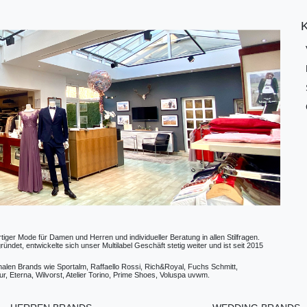
ger Mode für Damen und Herren und individueller Beratung in allen Stilfragen.
t, entwickelte sich unser Multilabel Geschäft stetig weiter und ist seit 2015
ionalen Brands wie Sportalm, Raffaello Rossi, Rich&Royal, Fuchs Schmitt,
, Eterna, Wilvorst, Atelier Torino, Prime Shoes, Voluspa uvwm.