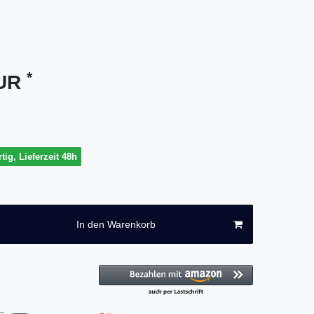
*
EUR
tig, Lieferzeit 48h
In den Warenkorb