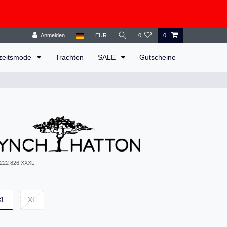
Anmelden
EUR
0
0
zeitsmode
Trachten
SALE
Gutscheine
 222 826 XXXL
XL
XL