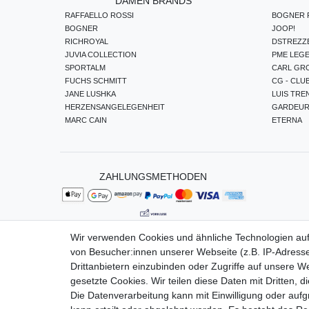
DAMEN BRANDS
RAFFAELLO ROSSI
BOGNER F
BOGNER
JOOP!
RICHROYAL
DSTREZZ
JUVIA COLLECTION
PME LEG
SPORTALM
CARL GR
FUCHS SCHMITT
CG - CLU
JANE LUSHKA
LUIS TRE
HERZENSANGELEGENHEIT
GARDEU
MARC CAIN
ETERNA
ZAHLUNGSMETHODEN
Wir verwenden Cookies und ähnliche Technologien au
von Besucher:innen unserer Webseite (z.B. IP-Adresse
Impressum
Da
Drittanbietern einzubinden oder Zugriffe auf unsere We
gesetzte Cookies. Wir teilen diese Daten mit Dritten, d
Die Datenverarbeitung kann mit Einwilligung oder auf