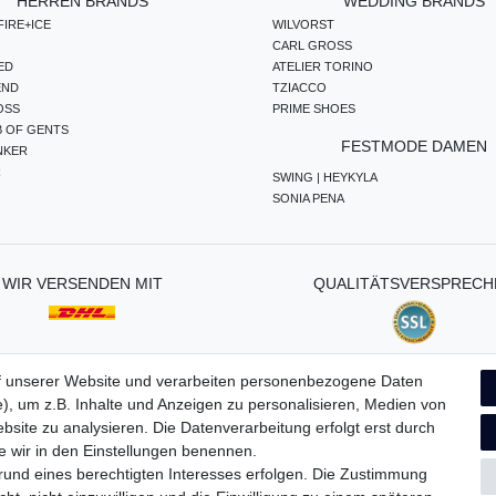
HERREN BRANDS
WEDDING BRANDS
IRE+ICE
WILVORST
CARL GROSS
ED
ATELIER TORINO
END
TZIACCO
OSS
PRIME SHOES
B OF GENTS
FESTMODE DAMEN
NKER
R
SWING | HEYKYLA
SONIA PENA
WIR VERSENDEN MIT
QUALITÄTSVERSPRECH
f unserer Website und verarbeiten personenbezogene Daten
), um z.B. Inhalte und Anzeigen zu personalisieren, Medien von
ten­schutz­erklärung
AGB
Widerrufs­recht
Vertrag widerru
bsite zu analysieren. Die Datenverarbeitung erfolgt erst durch
ie wir in den Einstellungen benennen.
grund eines berechtigten Interesses erfolgen. Die Zustimmung