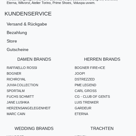
Eterna, Wilvorst, Atelier Torino, Prime Shoes, Voluspa uvwm.
KUNDENSERVICE
Versand & Rückgabe
Bezahlung
Store
Gutscheine
DAMEN BRANDS
HERREN BRANDS
RAFFAELLO ROSSI
BOGNER FIRE+ICE
BOGNER
JOOP!
RICHROYAL
DSTREZZED
JUVIA COLLECTION
PME LEGEND
SPORTALM
CARL GROSS
FUCHS SCHMITT
CG - CLUB OF GENTS
JANE LUSHKA
LUIS TRENKER
HERZENSANGELEGENHEIT
GARDEUR
MARC CAIN
ETERNA
WEDDING BRANDS
TRACHTEN