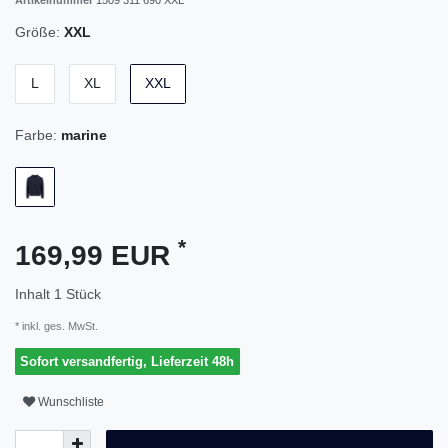
Größe:
XXL
L
XL
XXL
Farbe:
marine
*
169,99 EUR
Inhalt
1
Stück
* inkl. ges. MwSt.
Sofort versandfertig, Lieferzeit 48h
Wunschliste