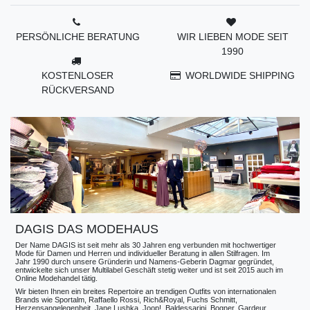
PERSÖNLICHE BERATUNG
WIR LIEBEN MODE SEIT
1990
KOSTENLOSER
WORLDWIDE SHIPPING
RÜCKVERSAND
DAGIS DAS MODEHAUS
Der Name DAGIS ist seit mehr als 30 Jahren eng verbunden mit hochwertiger
Mode für Damen und Herren und individueller Beratung in allen Stilfragen. Im
Jahr 1990 durch unsere Gründerin und Namens-Geberin Dagmar gegründet,
entwickelte sich unser Multilabel Geschäft stetig weiter und ist seit 2015 auch im
Online Modehandel tätig.
Wir bieten Ihnen ein breites Repertoire an trendigen Outfits von internationalen
Brands wie Sportalm, Raffaello Rossi, Rich&Royal, Fuchs Schmitt,
Herzensangelegenheit, Jane Lushka, Joop!, Baldessarini, Bogner, Gardeur,