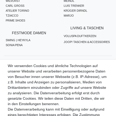
WILVORST
MEINDL
CARL GROSS
LUIS TRENKER
ATELIER TORINO
KRÜGER DIRNDL
TZIACCO
MARJO
PRIME SHOES
LIVING & TASCHEN
FESTMODE DAMEN
VOLUSPA DUFTKERZEN
SWING | HEYKYLA
JOOP! TASCHEN & ACCESSOIRES
SONIA PENA
ZAHLUNGSMETHODEN
Wir verwenden Cookies und ähnliche Technologien auf
unserer Website und verarbeiten personenbezogene Daten
von Besucher:innen unserer Webseite (z.B. IP-Adresse), um
z.B. Inhalte und Anzeigen zu personalisieren, Medien von
WIR VERSENDEN MIT
Drittanbietern einzubinden oder Zugriffe auf unsere Website
zu analysieren. Die Datenverarbeitung erfolgt erst durch
gesetzte Cookies. Wir teilen diese Daten mit Dritten, die wir
in den Einstellungen benennen.
QUALITÄTSVERSPRECHEN
Die Datenverarbeitung kann mit Einwilligung oder aufgrund
eines berechtigten Interesses erfolgen. Die Zustimmung