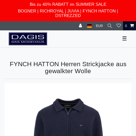
Bis zu 40% RABATT im SUMMER SALE
BOGNER
|
RICHROYAL
|
JUVIA
|
FYNCH HATTON
|
DSTREZZED
EUR
0
☰
FYNCH HATTON Herren Strickjacke aus
gewalkter Wolle