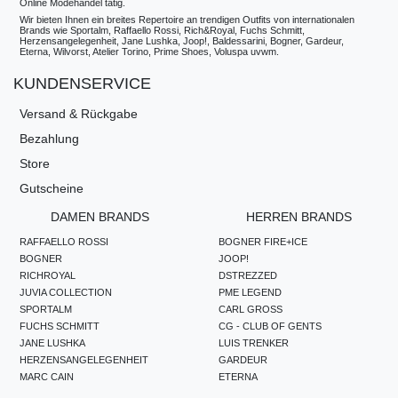
Online Modehandel tätig.
Wir bieten Ihnen ein breites Repertoire an trendigen Outfits von internationalen
Brands wie Sportalm, Raffaello Rossi, Rich&Royal, Fuchs Schmitt,
Herzensangelegenheit, Jane Lushka, Joop!, Baldessarini, Bogner, Gardeur,
Eterna, Wilvorst, Atelier Torino, Prime Shoes, Voluspa uvwm.
KUNDENSERVICE
Versand & Rückgabe
Bezahlung
Store
Gutscheine
DAMEN BRANDS
HERREN BRANDS
RAFFAELLO ROSSI
BOGNER FIRE+ICE
BOGNER
JOOP!
RICHROYAL
DSTREZZED
JUVIA COLLECTION
PME LEGEND
SPORTALM
CARL GROSS
FUCHS SCHMITT
CG - CLUB OF GENTS
JANE LUSHKA
LUIS TRENKER
HERZENSANGELEGENHEIT
GARDEUR
MARC CAIN
ETERNA