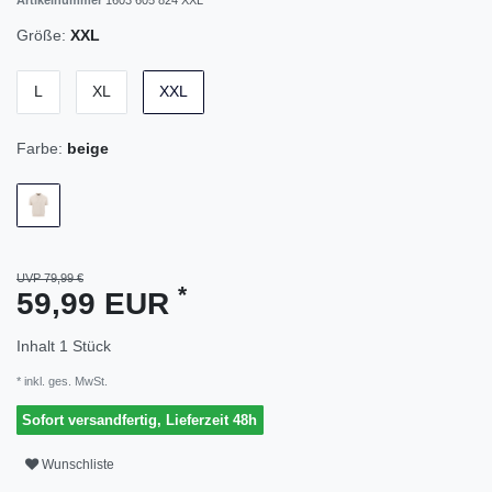
Größe:
XXL
L
XL
XXL
Farbe:
beige
UVP 79,99 €
*
59,99 EUR
Inhalt
1
Stück
* inkl. ges. MwSt.
Sofort versandfertig, Lieferzeit 48h
Wunschliste