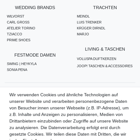
WEDDING BRANDS
TRACHTEN
WILVORST
MEINDL
CARL GROSS
LUIS TRENKER
ATELIER TORINO
KRÜGER DIRNDL
TZIACCO
MARJO
PRIME SHOES
LIVING & TASCHEN
FESTMODE DAMEN
VOLUSPA DUFTKERZEN
SWING | HEYKYLA
JOOP! TASCHEN & ACCESSOIRES
SONIA PENA
ZAHLUNGSMETHODEN
Wir verwenden Cookies und ähnliche Technologien auf
unserer Website und verarbeiten personenbezogene Daten
von Besucher:innen unserer Webseite (z.B. IP-Adresse), um
z.B. Inhalte und Anzeigen zu personalisieren, Medien von
WIR VERSENDEN MIT
Drittanbietern einzubinden oder Zugriffe auf unsere Website
zu analysieren. Die Datenverarbeitung erfolgt erst durch
gesetzte Cookies. Wir teilen diese Daten mit Dritten, die wir