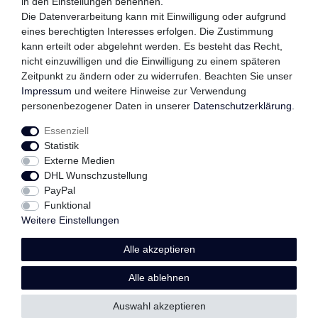
in den Einstellungen benennen.
QUALITÄTSVERSPRECHEN
Die Datenverarbeitung kann mit Einwilligung oder aufgrund
eines berechtigten Interesses erfolgen. Die Zustimmung
kann erteilt oder abgelehnt werden. Es besteht das Recht,
nicht einzuwilligen und die Einwilligung zu einem späteren
FOLGEN SIE UNS
Zeitpunkt zu ändern oder zu widerrufen. Beachten Sie unser
Impressum
und weitere Hinweise zur Verwendung
personenbezogener Daten in unserer
Daten­schutz­erklärung
.
Essenziell
Impressum
Daten­schutz­erklärung
AGB
Statistik
Externe Medien
DHL Wunschzustellung
Widerrufs­recht
Kontakt
Vertrag widerrufen
PayPal
Funktional
Weitere Einstellungen
Alle akzeptieren
© Copyright 2026 | Alle Rechte vorbehalten.
Alle ablehnen
Auswahl akzeptieren