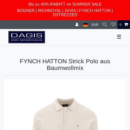
Bis zu 40% RABATT im SUMMER SALE
BOGNER
|
RICHROYAL
|
JUVIA
|
FYNCH HATTON
|
DSTREZZED
EUR
0
☰
FYNCH HATTON Strick Polo aus
Baumwollmix