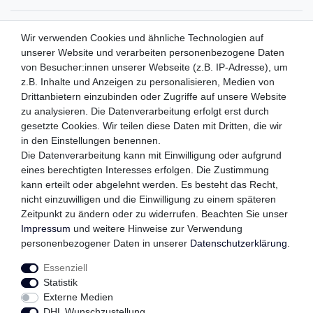
ZAHLUNGSMETHODEN
Wir verwenden Cookies und ähnliche Technologien auf
unserer Website und verarbeiten personenbezogene Daten
von Besucher:innen unserer Webseite (z.B. IP-Adresse), um
z.B. Inhalte und Anzeigen zu personalisieren, Medien von
WIR VERSENDEN MIT
Drittanbietern einzubinden oder Zugriffe auf unsere Website
zu analysieren. Die Datenverarbeitung erfolgt erst durch
gesetzte Cookies. Wir teilen diese Daten mit Dritten, die wir
in den Einstellungen benennen.
QUALITÄTSVERSPRECHEN
Die Datenverarbeitung kann mit Einwilligung oder aufgrund
eines berechtigten Interesses erfolgen. Die Zustimmung
kann erteilt oder abgelehnt werden. Es besteht das Recht,
nicht einzuwilligen und die Einwilligung zu einem späteren
FOLGEN SIE UNS
Zeitpunkt zu ändern oder zu widerrufen. Beachten Sie unser
Impressum
und weitere Hinweise zur Verwendung
personenbezogener Daten in unserer
Daten­schutz­erklärung
.
Essenziell
Impressum
Daten­schutz­erklärung
AGB
Statistik
Externe Medien
DHL Wunschzustellung