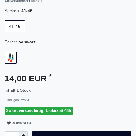
Artikelnummer
P002887
Socken:
41-46
41-46
Farbe:
schwarz
*
14,00 EUR
Inhalt
1
Stück
* inkl. ges. MwSt.
Sofort versandfertig, Lieferzeit 48h
Wunschliste