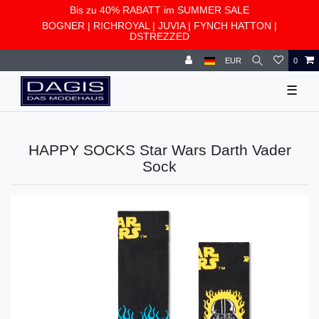
Bis zu 40% RABATT im SUMMER SALE
BOGNER
|
RICHROYAL
|
JUVIA
|
FYNCH HATTON
|
DSTREZZED
EUR
0
☰
HAPPY SOCKS Star Wars Darth Vader
Sock