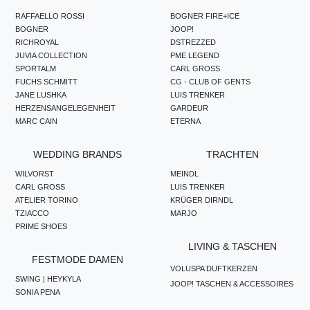
RAFFAELLO ROSSI
BOGNER FIRE+ICE
BOGNER
JOOP!
RICHROYAL
DSTREZZED
JUVIA COLLECTION
PME LEGEND
SPORTALM
CARL GROSS
FUCHS SCHMITT
CG - CLUB OF GENTS
JANE LUSHKA
LUIS TRENKER
HERZENSANGELEGENHEIT
GARDEUR
MARC CAIN
ETERNA
WEDDING BRANDS
TRACHTEN
WILVORST
MEINDL
CARL GROSS
LUIS TRENKER
ATELIER TORINO
KRÜGER DIRNDL
TZIACCO
MARJO
PRIME SHOES
LIVING & TASCHEN
FESTMODE DAMEN
VOLUSPA DUFTKERZEN
SWING | HEYKYLA
JOOP! TASCHEN & ACCESSOIRES
SONIA PENA