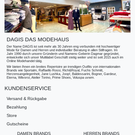
DAGIS DAS MODEHAUS
Der Name DAGIS ist seit mehr als 30 Jahren eng verbunden mit hochwertiger
Mode für Damen und Herren und individueller Beratung in allen Stilfragen. Im
Jahr 1990 durch unsere Gründerin und Namens-Geberin Dagmar gegründet,
entwickelte sich unser Multilabel Geschäft stetig weiter und ist seit 2015 auch im
Online Modehandel tätig.
Wir bieten Ihnen ein breites Repertoire an trendigen Outfits von internationalen
Brands wie Sportalm, Raffaello Rossi, Rich&Royal, Fuchs Schmitt,
Herzensangelegenheit, Jane Lushka, Joop!, Baldessarini, Bogner, Gardeur,
Eterna, Wilvorst, Atelier Torino, Prime Shoes, Voluspa uvwm.
KUNDENSERVICE
Versand & Rückgabe
Bezahlung
Store
Gutscheine
DAMEN BRANDS
HERREN BRANDS