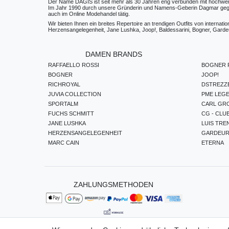
Der Name DAGIS ist seit mehr als 30 Jahren eng verbunden mit hochwerti
Im Jahr 1990 durch unsere Gründerin und Namens-Geberin Dagmar gegründe
auch im Online Modehandel tätig.
Wir bieten Ihnen ein breites Repertoire an trendigen Outfits von internat
Herzensangelegenheit, Jane Lushka, Joop!, Baldessarini, Bogner, Gardeur
DAMEN BRANDS
RAFFAELLO ROSSI
BOGNER F
BOGNER
JOOP!
RICHROYAL
DSTREZZ
JUVIA COLLECTION
PME LEG
SPORTALM
CARL GR
FUCHS SCHMITT
CG - CLU
JANE LUSHKA
LUIS TRE
HERZENSANGELEGENHEIT
GARDEU
MARC CAIN
ETERNA
ZAHLUNGSMETHODEN