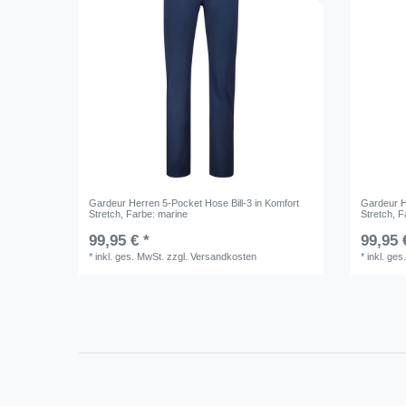
Gardeur Herren 5-Pocket Hose Bill-3 in Komfort
Gardeur H
Stretch
, Farbe: marine
Stretch
, F
99,95 € *
99,95 
*
inkl. ges. MwSt.
zzgl.
Versandkosten
*
inkl. ges