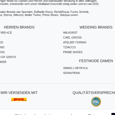
ger Mode für Damen und Herren und individueller Beratung in allen Stilfragen.
t, entwickelte sich unser Multilabel Geschäft stetig weiter und ist seit 2015
ionalen Brands wie Sportalm, Raffaello Rossi, Rich&Royal, Fuchs Schmitt,
, Eterna, Wilvorst, Atelier Torino, Prime Shoes, Voluspa uvwm.
HERREN BRANDS
WEDDING BRANDS
IRE+ICE
WILVORST
CARL GROSS
ED
ATELIER TORINO
END
TZIACCO
OSS
PRIME SHOES
B OF GENTS
FESTMODE DAMEN
NKER
R
SWING | HEYKYLA
SONIA PENA
WIR VERSENDEN MIT
QUALITÄTSVERSPRECH