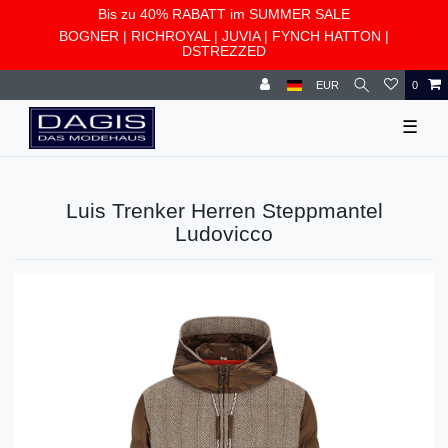
Bis zu 40% RABATT im SUMMER SALE
BOGNER
|
RICHROYAL
|
JUVIA
|
FYNCH HATTON
|
DSTREZZED
EUR
0
☰
Luis Trenker Herren Steppmantel
Ludovicco