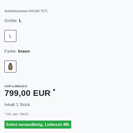
Artikelnummer
K45180 7571
Größe:
L
L
Farbe:
braun
UVP 1.099,00 €
*
799,00 EUR
Inhalt
1
Stück
* inkl. ges. MwSt.
Sofort versandfertig, Lieferzeit 48h