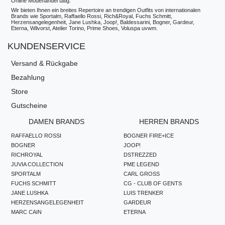
Online Modehandel tätig.
Wir bieten Ihnen ein breites Repertoire an trendigen Outfits von internationalen
Brands wie Sportalm, Raffaello Rossi, Rich&Royal, Fuchs Schmitt,
Herzensangelegenheit, Jane Lushka, Joop!, Baldessarini, Bogner, Gardeur,
Eterna, Wilvorst, Atelier Torino, Prime Shoes, Voluspa uvwm.
KUNDENSERVICE
Versand & Rückgabe
Bezahlung
Store
Gutscheine
DAMEN BRANDS
HERREN BRANDS
RAFFAELLO ROSSI
BOGNER FIRE+ICE
BOGNER
JOOP!
RICHROYAL
DSTREZZED
JUVIA COLLECTION
PME LEGEND
SPORTALM
CARL GROSS
FUCHS SCHMITT
CG - CLUB OF GENTS
JANE LUSHKA
LUIS TRENKER
HERZENSANGELEGENHEIT
GARDEUR
MARC CAIN
ETERNA