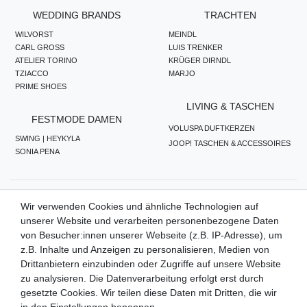
WEDDING BRANDS
TRACHTEN
WILVORST
MEINDL
CARL GROSS
LUIS TRENKER
ATELIER TORINO
KRÜGER DIRNDL
TZIACCO
MARJO
PRIME SHOES
LIVING & TASCHEN
FESTMODE DAMEN
VOLUSPA DUFTKERZEN
SWING | HEYKYLA
JOOP! TASCHEN & ACCESSOIRES
SONIA PENA
ZAHLUNGSMETHODEN
Wir verwenden Cookies und ähnliche Technologien auf
unserer Website und verarbeiten personenbezogene Daten
von Besucher:innen unserer Webseite (z.B. IP-Adresse), um
z.B. Inhalte und Anzeigen zu personalisieren, Medien von
WIR VERSENDEN MIT
Drittanbietern einzubinden oder Zugriffe auf unsere Website
zu analysieren. Die Datenverarbeitung erfolgt erst durch
gesetzte Cookies. Wir teilen diese Daten mit Dritten, die wir