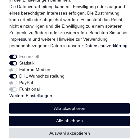
in den Einstellungen benennen.
QUALITÄTSVERSPRECHEN
Die Datenverarbeitung kann mit Einwilligung oder aufgrund
eines berechtigten Interesses erfolgen. Die Zustimmung
kann erteilt oder abgelehnt werden. Es besteht das Recht,
nicht einzuwilligen und die Einwilligung zu einem späteren
FOLGEN SIE UNS
Zeitpunkt zu ändern oder zu widerrufen. Beachten Sie unser
Impressum
und weitere Hinweise zur Verwendung
personenbezogener Daten in unserer
Daten­schutz­erklärung
.
Essenziell
Impressum
Daten­schutz­erklärung
AGB
Statistik
Externe Medien
DHL Wunschzustellung
Widerrufs­recht
Kontakt
Vertrag widerrufen
PayPal
Funktional
Weitere Einstellungen
Alle akzeptieren
© Copyright 2026 | Alle Rechte vorbehalten.
Alle ablehnen
Auswahl akzeptieren