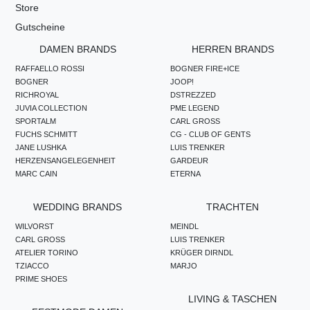
Store
Gutscheine
DAMEN BRANDS
HERREN BRANDS
RAFFAELLO ROSSI
BOGNER FIRE+ICE
BOGNER
JOOP!
RICHROYAL
DSTREZZED
JUVIA COLLECTION
PME LEGEND
SPORTALM
CARL GROSS
FUCHS SCHMITT
CG - CLUB OF GENTS
JANE LUSHKA
LUIS TRENKER
HERZENSANGELEGENHEIT
GARDEUR
MARC CAIN
ETERNA
WEDDING BRANDS
TRACHTEN
WILVORST
MEINDL
CARL GROSS
LUIS TRENKER
ATELIER TORINO
KRÜGER DIRNDL
TZIACCO
MARJO
PRIME SHOES
LIVING & TASCHEN