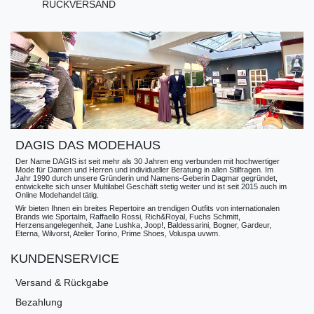
RÜCKVERSAND
DAGIS DAS MODEHAUS
Der Name DAGIS ist seit mehr als 30 Jahren eng verbunden mit hochwertiger
Mode für Damen und Herren und individueller Beratung in allen Stilfragen. Im
Jahr 1990 durch unsere Gründerin und Namens-Geberin Dagmar gegründet,
entwickelte sich unser Multilabel Geschäft stetig weiter und ist seit 2015 auch im
Online Modehandel tätig.
Wir bieten Ihnen ein breites Repertoire an trendigen Outfits von internationalen
Brands wie Sportalm, Raffaello Rossi, Rich&Royal, Fuchs Schmitt,
Herzensangelegenheit, Jane Lushka, Joop!, Baldessarini, Bogner, Gardeur,
Eterna, Wilvorst, Atelier Torino, Prime Shoes, Voluspa uvwm.
KUNDENSERVICE
Versand & Rückgabe
Bezahlung