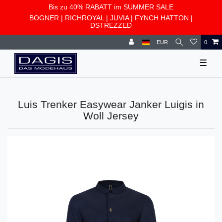
Bis zu 40% RABATT im SUMMER SALE
BOGNER
|
RICHROYAL
|
JUVIA
|
FYNCH HATTON
|
DSTREZZED
EUR
0
☰
Luis Trenker Easywear Janker Luigis in
Woll Jersey