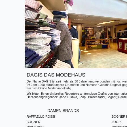
DAGIS DAS MODEHAUS
Der Name DAGIS ist seit mehr als 30 Jahren eng verbunden mit hochwerti
Im Jahr 1990 durch unsere Gründerin und Namens-Geberin Dagmar gegründe
auch im Online Modehandel tätig.
Wir bieten Ihnen ein breites Repertoire an trendigen Outfits von internat
Herzensangelegenheit, Jane Lushka, Joop!, Baldessarini, Bogner, Gardeur
DAMEN BRANDS
RAFFAELLO ROSSI
BOGNER F
BOGNER
JOOP!