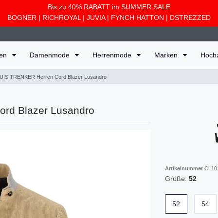
Bis zu 40% RABATT im SUMMER SALE
BOGNER
|
RICHROYAL
|
JUVIA
|
FYNCH HATTON
|
DSTREZZED
ten
Damenmode
Herrenmode
Marken
Hoch
UIS TRENKER Herren Cord Blazer Lusandro
rd Blazer Lusandro
Artikelnummer
CL10
Größe:
52
52
54