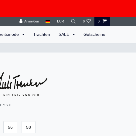
Anmelden
EUR
0
0
zeitsmode
Trachten
SALE
Gutscheine
1 71500
56
58