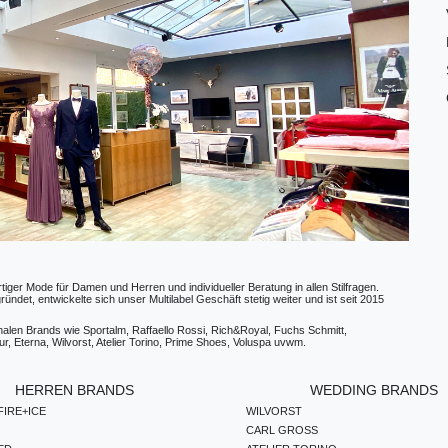
ger Mode für Damen und Herren und individueller Beratung in allen Stilfragen.
t, entwickelte sich unser Multilabel Geschäft stetig weiter und ist seit 2015
ionalen Brands wie Sportalm, Raffaello Rossi, Rich&Royal, Fuchs Schmitt,
, Eterna, Wilvorst, Atelier Torino, Prime Shoes, Voluspa uvwm.
HERREN BRANDS
WEDDING BRANDS
IRE+ICE
WILVORST
CARL GROSS