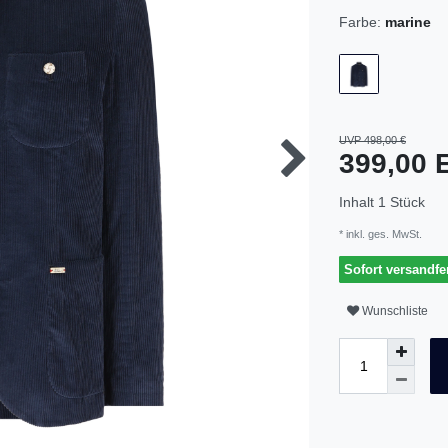
Farbe:
marine
UVP 498,00 €
399,00
Inhalt
1
Stück
* inkl. ges. MwSt.
Sofort versandfer
Wunschliste