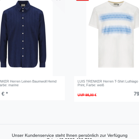
NKER Herren Leinen Baumwoll Hemd
LUIS TRENKER Herren T-Shirt Luthiago 
Farbe: marine
Print
, Farbe: weiß
 € *
79
UVP 98,00 €
Unser Kundenservice steht Ihnen persönlich zur Verfügung