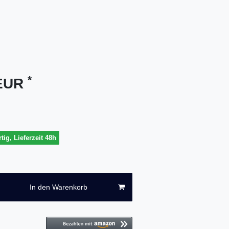
*
 EUR
tig, Lieferzeit 48h
In den Warenkorb