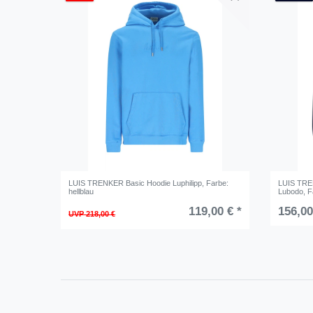
LUIS TRENKER Basic Hoodie Luphilipp
, Farbe:
LUIS TRE
hellblau
Lubodo
, 
119,00 € *
156,00
UVP 218,00 €