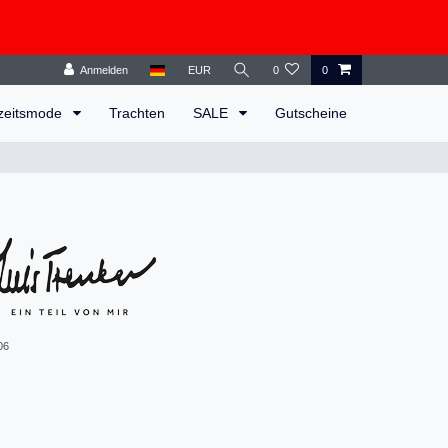
Anmelden
EUR
0
0
zeitsmode
Trachten
SALE
Gutscheine
06