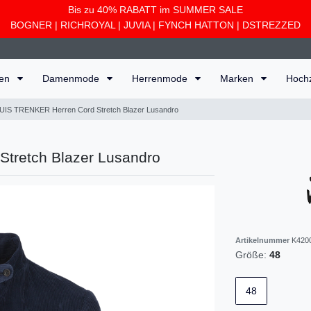
Bis zu 40% RABATT im SUMMER SALE
BOGNER
|
RICHROYAL
|
JUVIA
|
FYNCH HATTON
|
DSTREZZED
ten
Damenmode
Herrenmode
Marken
Hoch
UIS TRENKER Herren Cord Stretch Blazer Lusandro
tretch Blazer Lusandro
Artikelnummer
K420
Größe:
48
48