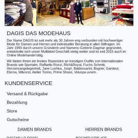
DAGIS DAS MODEHAUS
Der Name DAGIS ist seit mehr als 30 Jahren eng verbunden mit hochwertiger
Mode für Damen und Herren und individueller Beratung in allen Stilfragen. Im
Jahr 1990 durch unsere Gründerin und Namens-Geberin Dagmar gegründet,
entwickelte sich unser Multilabel Geschäft stetig weiter und ist seit 2015 auch im
Online Modehandel tätig.
Wir bieten Ihnen ein breites Repertoire an trendigen Outfits von internationalen
Brands wie Sportalm, Raffaello Rossi, Rich&Royal, Fuchs Schmitt,
Herzensangelegenheit, Jane Lushka, Joop!, Baldessarini, Bogner, Gardeur,
Eterna, Wilvorst, Atelier Torino, Prime Shoes, Voluspa uvwm.
KUNDENSERVICE
Versand & Rückgabe
Bezahlung
Store
Gutscheine
DAMEN BRANDS
HERREN BRANDS
RAFFAELLO ROSSI
BOGNER FIRE+ICE