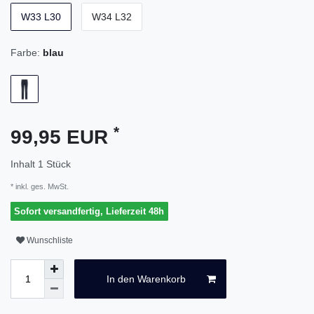
W33 L30
W34 L32
Farbe:
blau
*
99,95 EUR
Inhalt
1
Stück
* inkl. ges. MwSt.
Sofort versandfertig, Lieferzeit 48h
Wunschliste
In den Warenkorb