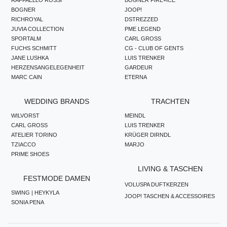
BOGNER
JOOP!
RICHROYAL
DSTREZZED
JUVIA COLLECTION
PME LEGEND
SPORTALM
CARL GROSS
FUCHS SCHMITT
CG - CLUB OF GENTS
JANE LUSHKA
LUIS TRENKER
HERZENSANGELEGENHEIT
GARDEUR
MARC CAIN
ETERNA
WEDDING BRANDS
TRACHTEN
WILVORST
MEINDL
CARL GROSS
LUIS TRENKER
ATELIER TORINO
KRÜGER DIRNDL
TZIACCO
MARJO
PRIME SHOES
LIVING & TASCHEN
FESTMODE DAMEN
VOLUSPA DUFTKERZEN
SWING | HEYKYLA
JOOP! TASCHEN & ACCESSOIRES
SONIA PENA