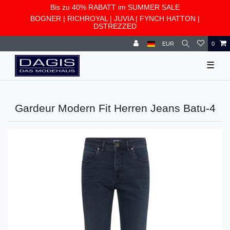
Bis zu 40% RABATT im SUMMER SALE
BOGNER
|
RICHROYAL
|
JUVIA
|
FYNCH HATTON
|
DSTREZZED
EUR
0
☰
Gardeur Modern Fit Herren Jeans Batu-4