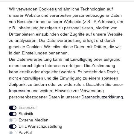
ZAHLUNGSMETHODEN
Wir verwenden Cookies und ähnliche Technologien auf
unserer Website und verarbeiten personenbezogene Daten
von Besucher:innen unserer Webseite (z.B. IP-Adresse), um
z.B. Inhalte und Anzeigen zu personalisieren, Medien von
WIR VERSENDEN MIT
Drittanbietern einzubinden oder Zugriffe auf unsere Website
zu analysieren. Die Datenverarbeitung erfolgt erst durch
gesetzte Cookies. Wir teilen diese Daten mit Dritten, die wir
in den Einstellungen benennen.
QUALITÄTSVERSPRECHEN
Die Datenverarbeitung kann mit Einwilligung oder aufgrund
eines berechtigten Interesses erfolgen. Die Zustimmung
kann erteilt oder abgelehnt werden. Es besteht das Recht,
nicht einzuwilligen und die Einwilligung zu einem späteren
Zeitpunkt zu ändern oder zu widerrufen. Beachten Sie unser
FOLGEN SIE UNS
Impressum
und weitere Hinweise zur Verwendung
personenbezogener Daten in unserer
Daten­schutz­erklärung
.
Essenziell
Impressum
Daten­schutz­erklärung
AGB
Statistik
Externe Medien
DHL Wunschzustellung
Widerrufs­recht
Kontakt
Vertrag widerrufen
PayPal