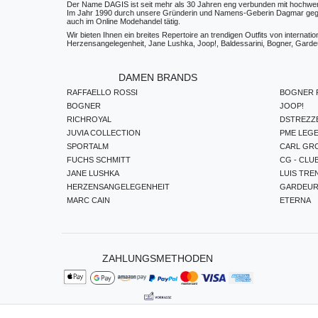
Der Name DAGIS ist seit mehr als 30 Jahren eng verbunden mit hochwerti
Im Jahr 1990 durch unsere Gründerin und Namens-Geberin Dagmar gegründe
auch im Online Modehandel tätig.
Wir bieten Ihnen ein breites Repertoire an trendigen Outfits von internat
Herzensangelegenheit, Jane Lushka, Joop!, Baldessarini, Bogner, Gardeur
DAMEN BRANDS
RAFFAELLO ROSSI
BOGNER F
BOGNER
JOOP!
RICHROYAL
DSTREZZ
JUVIA COLLECTION
PME LEG
SPORTALM
CARL GR
FUCHS SCHMITT
CG - CLU
JANE LUSHKA
LUIS TRE
HERZENSANGELEGENHEIT
GARDEU
MARC CAIN
ETERNA
ZAHLUNGSMETHODEN