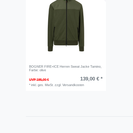
BOGNER FIRE+ICE Herren Sweat Jacke Tamino
,
Farbe: olive
139,00 € *
UVP 195,00 €
*
inkl. ges. MwSt.
zzgl.
Versandkosten