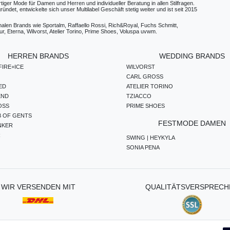
ger Mode für Damen und Herren und individueller Beratung in allen Stilfragen.
t, entwickelte sich unser Multilabel Geschäft stetig weiter und ist seit 2015
ionalen Brands wie Sportalm, Raffaello Rossi, Rich&Royal, Fuchs Schmitt,
, Eterna, Wilvorst, Atelier Torino, Prime Shoes, Voluspa uvwm.
HERREN BRANDS
WEDDING BRANDS
IRE+ICE
WILVORST
CARL GROSS
ED
ATELIER TORINO
END
TZIACCO
OSS
PRIME SHOES
B OF GENTS
FESTMODE DAMEN
NKER
R
SWING | HEYKYLA
SONIA PENA
WIR VERSENDEN MIT
QUALITÄTSVERSPRECH