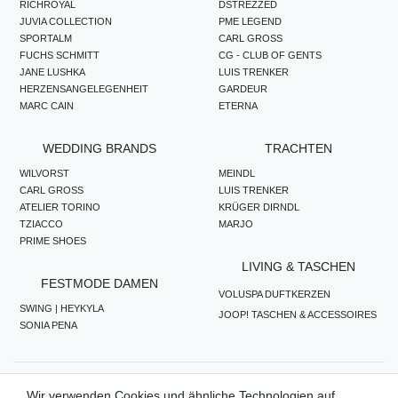
RICHROYAL
DSTREZZED
JUVIA COLLECTION
PME LEGEND
SPORTALM
CARL GROSS
FUCHS SCHMITT
CG - CLUB OF GENTS
JANE LUSHKA
LUIS TRENKER
HERZENSANGELEGENHEIT
GARDEUR
MARC CAIN
ETERNA
WEDDING BRANDS
TRACHTEN
WILVORST
MEINDL
CARL GROSS
LUIS TRENKER
ATELIER TORINO
KRÜGER DIRNDL
TZIACCO
MARJO
PRIME SHOES
LIVING & TASCHEN
FESTMODE DAMEN
VOLUSPA DUFTKERZEN
SWING | HEYKYLA
JOOP! TASCHEN & ACCESSOIRES
SONIA PENA
ZAHLUNGSMETHODEN
Wir verwenden Cookies und ähnliche Technologien auf