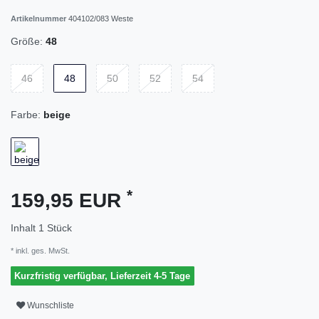
Artikelnummer
404102/083 Weste
Größe:
48
46
48
50
52
54
Farbe:
beige
*
159,95 EUR
Inhalt
1
Stück
* inkl. ges. MwSt.
Kurzfristig verfügbar, Lieferzeit 4-5 Tage
Wunschliste