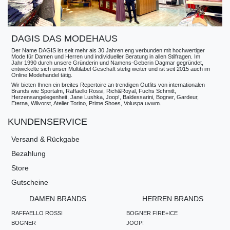
DAGIS DAS MODEHAUS
Der Name DAGIS ist seit mehr als 30 Jahren eng verbunden mit hochwertiger
Mode für Damen und Herren und individueller Beratung in allen Stilfragen. Im
Jahr 1990 durch unsere Gründerin und Namens-Geberin Dagmar gegründet,
entwickelte sich unser Multilabel Geschäft stetig weiter und ist seit 2015 auch im
Online Modehandel tätig.
Wir bieten Ihnen ein breites Repertoire an trendigen Outfits von internationalen
Brands wie Sportalm, Raffaello Rossi, Rich&Royal, Fuchs Schmitt,
Herzensangelegenheit, Jane Lushka, Joop!, Baldessarini, Bogner, Gardeur,
Eterna, Wilvorst, Atelier Torino, Prime Shoes, Voluspa uvwm.
KUNDENSERVICE
Versand & Rückgabe
Bezahlung
Store
Gutscheine
DAMEN BRANDS
HERREN BRANDS
RAFFAELLO ROSSI
BOGNER FIRE+ICE
BOGNER
JOOP!