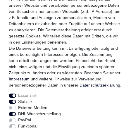
unserer Website und verarbeiten personenbezogene Daten
von Besucher:innen unserer Webseite (z.B. IP-Adresse), um
z.B. Inhalte und Anzeigen zu personalisieren, Medien von
WIR VERSENDEN MIT
Drittanbietern einzubinden oder Zugriffe auf unsere Website
zu analysieren. Die Datenverarbeitung erfolgt erst durch
gesetzte Cookies. Wir teilen diese Daten mit Dritten, die wir
in den Einstellungen benennen.
QUALITÄTSVERSPRECHEN
Die Datenverarbeitung kann mit Einwilligung oder aufgrund
eines berechtigten Interesses erfolgen. Die Zustimmung
kann erteilt oder abgelehnt werden. Es besteht das Recht,
nicht einzuwilligen und die Einwilligung zu einem späteren
FOLGEN SIE UNS
Zeitpunkt zu ändern oder zu widerrufen. Beachten Sie unser
Impressum
und weitere Hinweise zur Verwendung
personenbezogener Daten in unserer
Daten­schutz­erklärung
.
Essenziell
Impressum
Daten­schutz­erklärung
AGB
Statistik
Externe Medien
DHL Wunschzustellung
Widerrufs­recht
Kontakt
Vertrag widerrufen
PayPal
Funktional