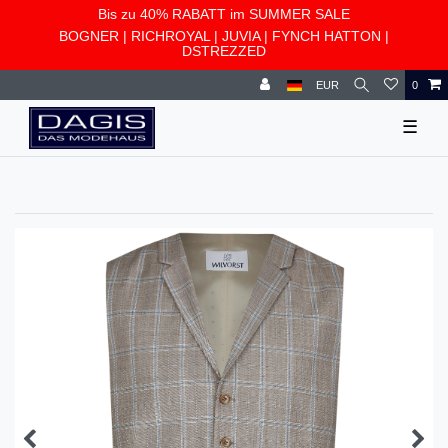
Bis zu 40% RABATT im SUMMER SALE
BOGNER
|
RICHROYAL
|
JUVIA
|
FYNCH HATTON
|
DSTREZZED
EUR
0
☰