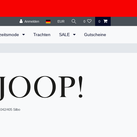
Anmelden
EUR
0
0
zeitsmode
Trachten
SALE
Gutscheine
042/405 Silbo