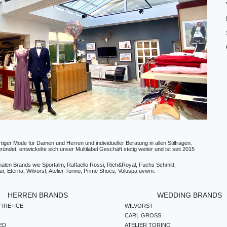
ger Mode für Damen und Herren und individueller Beratung in allen Stilfragen.
t, entwickelte sich unser Multilabel Geschäft stetig weiter und ist seit 2015
ionalen Brands wie Sportalm, Raffaello Rossi, Rich&Royal, Fuchs Schmitt,
, Eterna, Wilvorst, Atelier Torino, Prime Shoes, Voluspa uvwm.
HERREN BRANDS
WEDDING BRANDS
IRE+ICE
WILVORST
CARL GROSS
ED
ATELIER TORINO