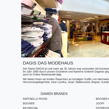
DAGIS DAS MODEHAUS
Der Name DAGIS ist seit mehr als 30 Jahren eng verbunden mit hochwerti
Im Jahr 1990 durch unsere Gründerin und Namens-Geberin Dagmar gegründe
auch im Online Modehandel tätig.
Wir bieten Ihnen ein breites Repertoire an trendigen Outfits von internat
Herzensangelegenheit, Jane Lushka, Joop!, Baldessarini, Bogner, Gardeur
DAMEN BRANDS
RAFFAELLO ROSSI
BOGNER F
BOGNER
JOOP!
RICHROYAL
DSTREZZ