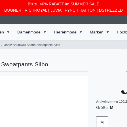
Bis zu 40% RABATT im SUMMER SALE
BOGNER
|
RICHROYAL
|
JUVIA
|
FYNCH HATTON
|
DSTREZZED
ten
Damenmode
Herrenmode
Marken
Hoch
Joop! Baumwoll Shorts Sweatpants Silbo
 Sweatpants Silbo
Artikelnummer
10011
Größe:
M
M