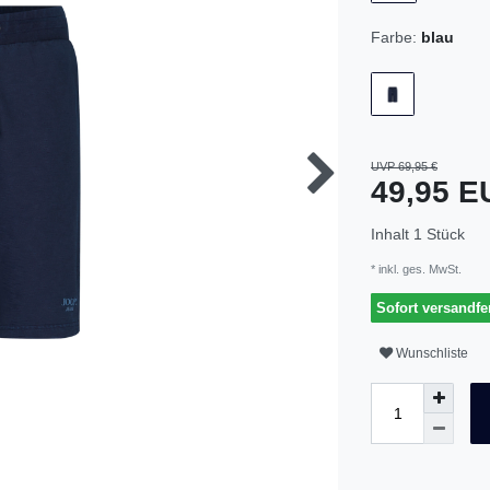
Farbe:
blau
UVP 69,95 €
49,95 
Inhalt
1
Stück
* inkl. ges. MwSt.
Sofort versandfer
Wunschliste