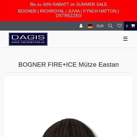
Bis zu 40% RABATT im SUMMER SALE
BOGNER
|
RICHROYAL
|
JUVIA
|
FYNCH HATTON
|
DSTREZZED
EUR
0
☰
BOGNER FIRE+ICE Mütze Eastan