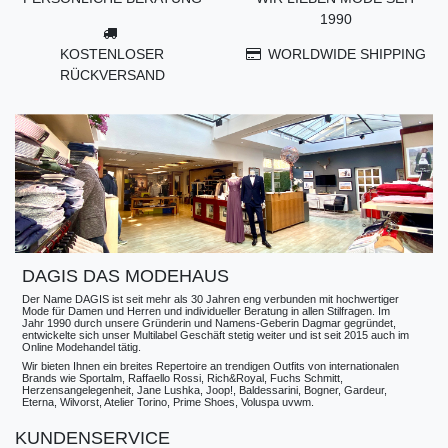
1990
KOSTENLOSER
WORLDWIDE SHIPPING
RÜCKVERSAND
DAGIS DAS MODEHAUS
Der Name DAGIS ist seit mehr als 30 Jahren eng verbunden mit hochwertiger
Mode für Damen und Herren und individueller Beratung in allen Stilfragen. Im
Jahr 1990 durch unsere Gründerin und Namens-Geberin Dagmar gegründet,
entwickelte sich unser Multilabel Geschäft stetig weiter und ist seit 2015 auch im
Online Modehandel tätig.
Wir bieten Ihnen ein breites Repertoire an trendigen Outfits von internationalen
Brands wie Sportalm, Raffaello Rossi, Rich&Royal, Fuchs Schmitt,
Herzensangelegenheit, Jane Lushka, Joop!, Baldessarini, Bogner, Gardeur,
Eterna, Wilvorst, Atelier Torino, Prime Shoes, Voluspa uvwm.
KUNDENSERVICE