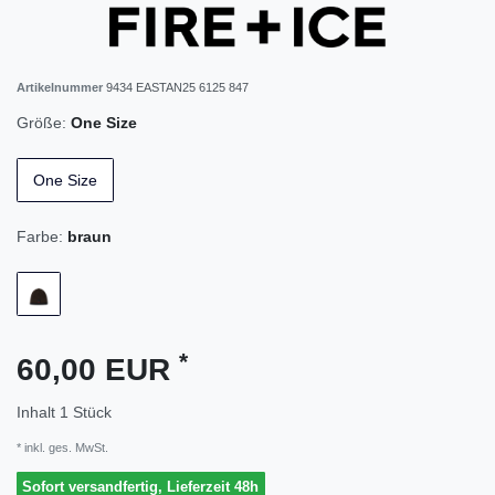
Artikelnummer
9434 EASTAN25 6125 847
Größe:
One Size
One Size
Farbe:
braun
*
60,00 EUR
Inhalt
1
Stück
* inkl. ges. MwSt.
Sofort versandfertig, Lieferzeit 48h