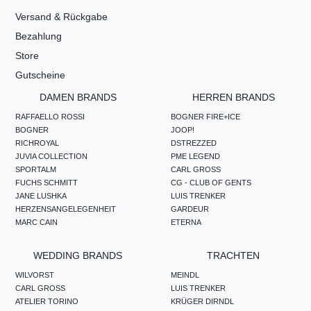
Versand & Rückgabe
Bezahlung
Store
Gutscheine
DAMEN BRANDS
HERREN BRANDS
RAFFAELLO ROSSI
BOGNER FIRE+ICE
BOGNER
JOOP!
RICHROYAL
DSTREZZED
JUVIA COLLECTION
PME LEGEND
SPORTALM
CARL GROSS
FUCHS SCHMITT
CG - CLUB OF GENTS
JANE LUSHKA
LUIS TRENKER
HERZENSANGELEGENHEIT
GARDEUR
MARC CAIN
ETERNA
WEDDING BRANDS
TRACHTEN
WILVORST
MEINDL
CARL GROSS
LUIS TRENKER
ATELIER TORINO
KRÜGER DIRNDL