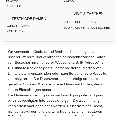
TZIACCO
MARJO
PRIME SHOES
LIVING & TASCHEN
FESTMODE DAMEN
VOLUSPA DUFTKERZEN
SWING | HEYKYLA
JOOP! TASCHEN & ACCESSOIRES
SONIA PENA
ZAHLUNGSMETHODEN
Wir verwenden Cookies und ähnliche Technologien auf
unserer Website und verarbeiten personenbezogene Daten
von Besucher:innen unserer Webseite (z.B. IP-Adresse), um
z.B. Inhalte und Anzeigen zu personalisieren, Medien von
WIR VERSENDEN MIT
Drittanbietern einzubinden oder Zugriffe auf unsere Website
zu analysieren. Die Datenverarbeitung erfolgt erst durch
gesetzte Cookies. Wir teilen diese Daten mit Dritten, die wir
in den Einstellungen benennen.
QUALITÄTSVERSPRECHEN
Die Datenverarbeitung kann mit Einwilligung oder aufgrund
eines berechtigten Interesses erfolgen. Die Zustimmung
kann erteilt oder abgelehnt werden. Es besteht das Recht,
nicht einzuwilligen und die Einwilligung zu einem späteren