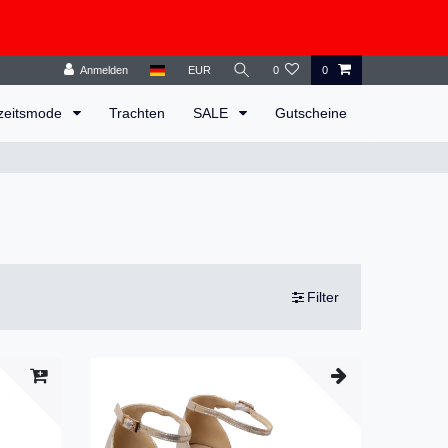
Anmelden
EUR
0
0
zeitsmode
Trachten
SALE
Gutscheine
Filter