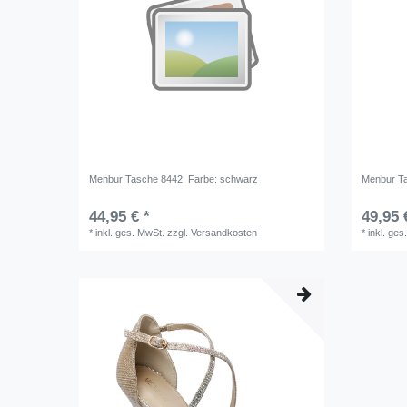
Menbur Tasche 8442
, Farbe: schwarz
Menbur T
44,95 € *
49,95 
*
inkl. ges. MwSt.
zzgl.
Versandkosten
*
inkl. ges