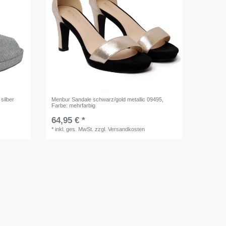
 silber
Menbur Sandale schwarz/gold metallic 09495
,
Farbe: mehrfarbig
64,95 € *
*
inkl. ges. MwSt.
zzgl.
Versandkosten