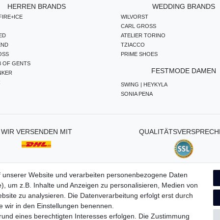
HERREN BRANDS
WEDDING BRANDS
IRE+ICE
WILVORST
CARL GROSS
ED
ATELIER TORINO
END
TZIACCO
OSS
PRIME SHOES
B OF GENTS
FESTMODE DAMEN
NKER
R
SWING | HEYKYLA
SONIA PENA
WIR VERSENDEN MIT
QUALITÄTSVERSPRECH
f unserer Website und verarbeiten personenbezogene Daten
), um z.B. Inhalte und Anzeigen zu personalisieren, Medien von
ten­schutz­erklärung
AGB
Widerrufs­recht
Vertrag widerru
bsite zu analysieren. Die Datenverarbeitung erfolgt erst durch
ie wir in den Einstellungen benennen.
grund eines berechtigten Interesses erfolgen. Die Zustimmung