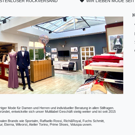
STENLOSER RÜCKVERSAND
WIR LIEBEN MODE SEIT
ger Mode für Damen und Herren und individueller Beratung in allen Stilfragen.
t, entwickelte sich unser Multilabel Geschäft stetig weiter und ist seit 2015
ionalen Brands wie Sportalm, Raffaello Rossi, Rich&Royal, Fuchs Schmitt,
, Eterna, Wilvorst, Atelier Torino, Prime Shoes, Voluspa uvwm.