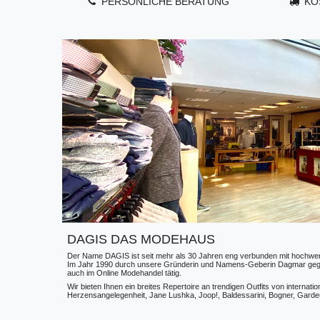
PERSÖNLICHE BERATUNG
KO
DAGIS DAS MODEHAUS
Der Name DAGIS ist seit mehr als 30 Jahren eng verbunden mit hochwerti
Im Jahr 1990 durch unsere Gründerin und Namens-Geberin Dagmar gegründe
auch im Online Modehandel tätig.
Wir bieten Ihnen ein breites Repertoire an trendigen Outfits von internat
Herzensangelegenheit, Jane Lushka, Joop!, Baldessarini, Bogner, Gardeur