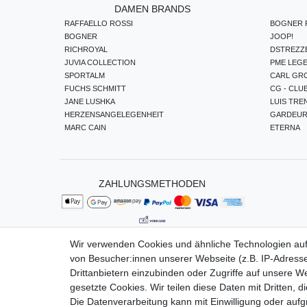
DAMEN BRANDS
RAFFAELLO ROSSI
BOGNER F
BOGNER
JOOP!
RICHROYAL
DSTREZZ
JUVIA COLLECTION
PME LEG
SPORTALM
CARL GR
FUCHS SCHMITT
CG - CLU
JANE LUSHKA
LUIS TRE
HERZENSANGELEGENHEIT
GARDEU
MARC CAIN
ETERNA
ZAHLUNGSMETHODEN
Wir verwenden Cookies und ähnliche Technologien au
von Besucher:innen unserer Webseite (z.B. IP-Adresse
Impressum
Da
Drittanbietern einzubinden oder Zugriffe auf unsere We
gesetzte Cookies. Wir teilen diese Daten mit Dritten, d
Die Datenverarbeitung kann mit Einwilligung oder auf