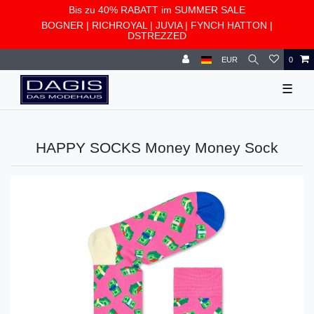
Bis zu 40% RABATT im SUMMER SALE
BOGNER
|
RICHROYAL
|
JUVIA
|
FYNCH HATTON
|
DSTREZZED
EUR
0
☰
HAPPY SOCKS Money Money Sock