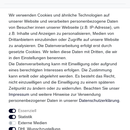
ZAHLUNGSMETHODEN
Wir verwenden Cookies und ähnliche Technologien auf
unserer Website und verarbeiten personenbezogene Daten
von Besucher:innen unserer Webseite (z.B. IP-Adresse), um
z.B. Inhalte und Anzeigen zu personalisieren, Medien von
WIR VERSENDEN MIT
Drittanbietern einzubinden oder Zugriffe auf unsere Website
zu analysieren. Die Datenverarbeitung erfolgt erst durch
gesetzte Cookies. Wir teilen diese Daten mit Dritten, die wir
in den Einstellungen benennen.
QUALITÄTSVERSPRECHEN
Die Datenverarbeitung kann mit Einwilligung oder aufgrund
eines berechtigten Interesses erfolgen. Die Zustimmung
kann erteilt oder abgelehnt werden. Es besteht das Recht,
nicht einzuwilligen und die Einwilligung zu einem späteren
FOLGEN SIE UNS
Zeitpunkt zu ändern oder zu widerrufen. Beachten Sie unser
Impressum
und weitere Hinweise zur Verwendung
personenbezogener Daten in unserer
Daten­schutz­erklärung
.
Essenziell
Impressum
Daten­schutz­erklärung
AGB
Statistik
Externe Medien
DHL Wunschzustellung