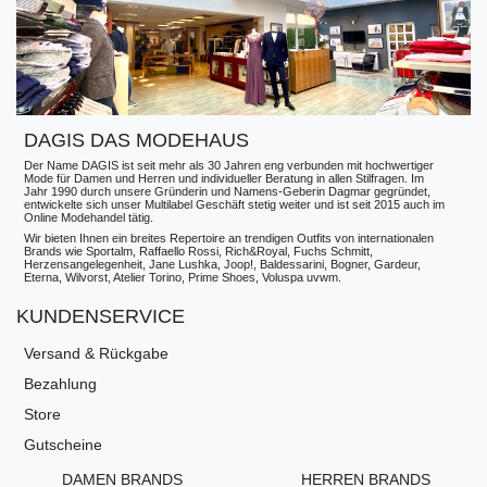
DAGIS DAS MODEHAUS
Der Name DAGIS ist seit mehr als 30 Jahren eng verbunden mit hochwertiger
Mode für Damen und Herren und individueller Beratung in allen Stilfragen. Im
Jahr 1990 durch unsere Gründerin und Namens-Geberin Dagmar gegründet,
entwickelte sich unser Multilabel Geschäft stetig weiter und ist seit 2015 auch im
Online Modehandel tätig.
Wir bieten Ihnen ein breites Repertoire an trendigen Outfits von internationalen
Brands wie Sportalm, Raffaello Rossi, Rich&Royal, Fuchs Schmitt,
Herzensangelegenheit, Jane Lushka, Joop!, Baldessarini, Bogner, Gardeur,
Eterna, Wilvorst, Atelier Torino, Prime Shoes, Voluspa uvwm.
KUNDENSERVICE
Versand & Rückgabe
Bezahlung
Store
Gutscheine
DAMEN BRANDS
HERREN BRANDS