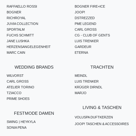
RAFFAELLO ROSSI
BOGNER FIRE+ICE
BOGNER
JOOP!
RICHROYAL
DSTREZZED
JUVIA COLLECTION
PME LEGEND
SPORTALM
CARL GROSS
FUCHS SCHMITT
CG - CLUB OF GENTS
JANE LUSHKA
LUIS TRENKER
HERZENSANGELEGENHEIT
GARDEUR
MARC CAIN
ETERNA
WEDDING BRANDS
TRACHTEN
WILVORST
MEINDL
CARL GROSS
LUIS TRENKER
ATELIER TORINO
KRÜGER DIRNDL
TZIACCO
MARJO
PRIME SHOES
LIVING & TASCHEN
FESTMODE DAMEN
VOLUSPA DUFTKERZEN
SWING | HEYKYLA
JOOP! TASCHEN & ACCESSOIRES
SONIA PENA