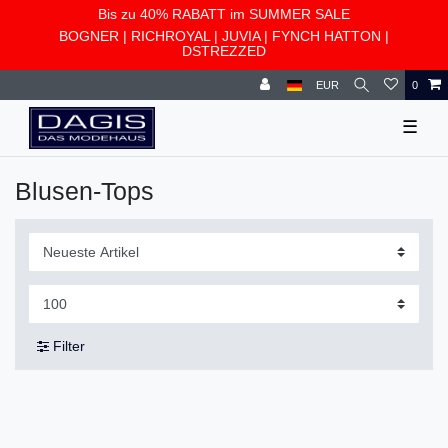
Bis zu 40% RABATT im SUMMER SALE
BOGNER
|
RICHROYAL
|
JUVIA
|
FYNCH HATTON
|
DSTREZZED
EUR
0
☰
Blusen-Tops
Filter