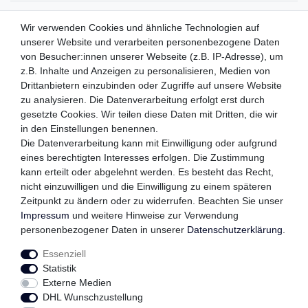
ZAHLUNGSMETHODEN
Wir verwenden Cookies und ähnliche Technologien auf
unserer Website und verarbeiten personenbezogene Daten
von Besucher:innen unserer Webseite (z.B. IP-Adresse), um
z.B. Inhalte und Anzeigen zu personalisieren, Medien von
WIR VERSENDEN MIT
Drittanbietern einzubinden oder Zugriffe auf unsere Website
zu analysieren. Die Datenverarbeitung erfolgt erst durch
gesetzte Cookies. Wir teilen diese Daten mit Dritten, die wir
in den Einstellungen benennen.
QUALITÄTSVERSPRECHEN
Die Datenverarbeitung kann mit Einwilligung oder aufgrund
eines berechtigten Interesses erfolgen. Die Zustimmung
kann erteilt oder abgelehnt werden. Es besteht das Recht,
nicht einzuwilligen und die Einwilligung zu einem späteren
FOLGEN SIE UNS
Zeitpunkt zu ändern oder zu widerrufen. Beachten Sie unser
Impressum
und weitere Hinweise zur Verwendung
personenbezogener Daten in unserer
Daten­schutz­erklärung
.
Essenziell
Impressum
Daten­schutz­erklärung
AGB
Statistik
Externe Medien
DHL Wunschzustellung
Widerrufs­recht
Kontakt
Vertrag widerrufen