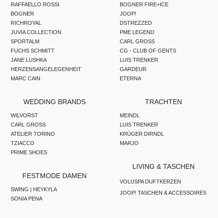
RAFFAELLO ROSSI
BOGNER FIRE+ICE
BOGNER
JOOP!
RICHROYAL
DSTREZZED
JUVIA COLLECTION
PME LEGEND
SPORTALM
CARL GROSS
FUCHS SCHMITT
CG - CLUB OF GENTS
JANE LUSHKA
LUIS TRENKER
HERZENSANGELEGENHEIT
GARDEUR
MARC CAIN
ETERNA
WEDDING BRANDS
TRACHTEN
WILVORST
MEINDL
CARL GROSS
LUIS TRENKER
ATELIER TORINO
KRÜGER DIRNDL
TZIACCO
MARJO
PRIME SHOES
LIVING & TASCHEN
FESTMODE DAMEN
VOLUSPA DUFTKERZEN
SWING | HEYKYLA
JOOP! TASCHEN & ACCESSOIRES
SONIA PENA