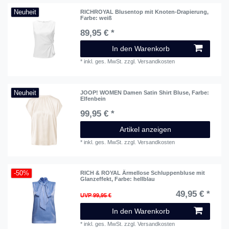
Neuheit
RICHROYAL Blusentop mit Knoten-Drapierung
,
Farbe: weiß
89,95 € *
In den Warenkorb
*
inkl. ges. MwSt.
zzgl.
Versandkosten
Neuheit
JOOP! WOMEN Damen Satin Shirt Bluse
, Farbe:
Elfenbein
99,95 € *
Artikel anzeigen
*
inkl. ges. MwSt.
zzgl.
Versandkosten
-50%
RICH & ROYAL Ärmellose Schluppenbluse mit
Glanzeffekt
, Farbe: hellblau
49,95 € *
UVP 99,95 €
In den Warenkorb
*
inkl. ges. MwSt.
zzgl.
Versandkosten