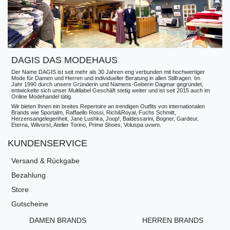
DAGIS DAS MODEHAUS
Der Name DAGIS ist seit mehr als 30 Jahren eng verbunden mit hochwertiger
Mode für Damen und Herren und individueller Beratung in allen Stilfragen. Im
Jahr 1990 durch unsere Gründerin und Namens-Geberin Dagmar gegründet,
entwickelte sich unser Multilabel Geschäft stetig weiter und ist seit 2015 auch im
Online Modehandel tätig.
Wir bieten Ihnen ein breites Repertoire an trendigen Outfits von internationalen
Brands wie Sportalm, Raffaello Rossi, Rich&Royal, Fuchs Schmitt,
Herzensangelegenheit, Jane Lushka, Joop!, Baldessarini, Bogner, Gardeur,
Eterna, Wilvorst, Atelier Torino, Prime Shoes, Voluspa uvwm.
KUNDENSERVICE
Versand & Rückgabe
Bezahlung
Store
Gutscheine
DAMEN BRANDS
HERREN BRANDS