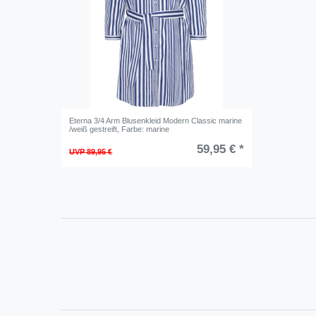
Eterna 3/4 Arm Blusenkleid Modern Classic marine
/weiß gestreift
, Farbe: marine
59,95 € *
UVP 89,95 €