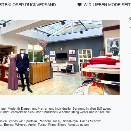
STENLOSER RÜCKVERSAND
WIR LIEBEN MODE SEIT
ger Mode für Damen und Herren und individueller Beratung in allen Stilfragen.
t, entwickelte sich unser Multilabel Geschäft stetig weiter und ist seit 2015
ionalen Brands wie Sportalm, Raffaello Rossi, Rich&Royal, Fuchs Schmitt,
, Eterna, Wilvorst, Atelier Torino, Prime Shoes, Voluspa uvwm.