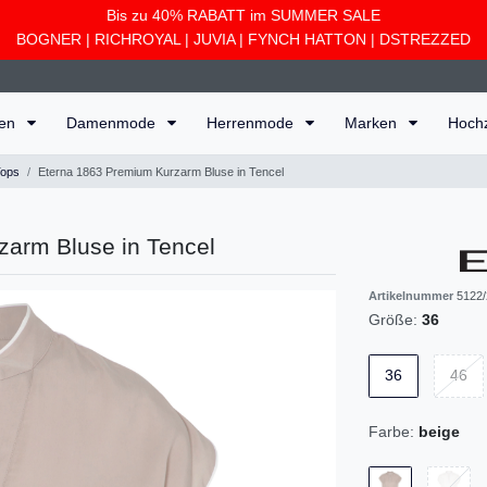
Bis zu 40% RABATT im SUMMER SALE
BOGNER
|
RICHROYAL
|
JUVIA
|
FYNCH HATTON
|
DSTREZZED
ten
Damenmode
Herrenmode
Marken
Hoch
Tops
Eterna 1863 Premium Kurzarm Bluse in Tencel
zarm Bluse in Tencel
Artikelnummer
5122/
Größe:
36
36
46
Farbe:
beige