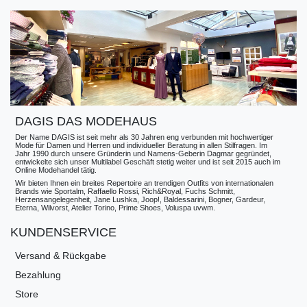
DAGIS DAS MODEHAUS
Der Name DAGIS ist seit mehr als 30 Jahren eng verbunden mit hochwertiger
Mode für Damen und Herren und individueller Beratung in allen Stilfragen. Im
Jahr 1990 durch unsere Gründerin und Namens-Geberin Dagmar gegründet,
entwickelte sich unser Multilabel Geschäft stetig weiter und ist seit 2015 auch im
Online Modehandel tätig.
Wir bieten Ihnen ein breites Repertoire an trendigen Outfits von internationalen
Brands wie Sportalm, Raffaello Rossi, Rich&Royal, Fuchs Schmitt,
Herzensangelegenheit, Jane Lushka, Joop!, Baldessarini, Bogner, Gardeur,
Eterna, Wilvorst, Atelier Torino, Prime Shoes, Voluspa uvwm.
KUNDENSERVICE
Versand & Rückgabe
Bezahlung
Store