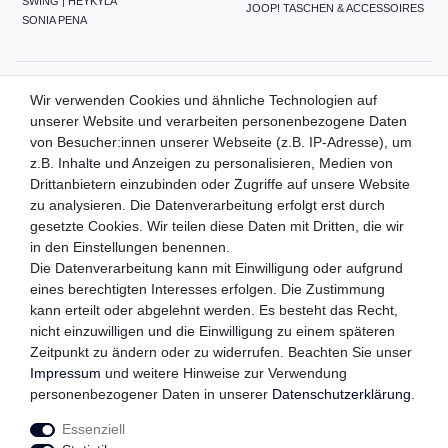
SWING | HEYKYLA
JOOP! TASCHEN & ACCESSOIRES
SONIA PENA
ZAHLUNGSMETHODEN
Wir verwenden Cookies und ähnliche Technologien auf
unserer Website und verarbeiten personenbezogene Daten
von Besucher:innen unserer Webseite (z.B. IP-Adresse), um
z.B. Inhalte und Anzeigen zu personalisieren, Medien von
WIR VERSENDEN MIT
Drittanbietern einzubinden oder Zugriffe auf unsere Website
zu analysieren. Die Datenverarbeitung erfolgt erst durch
gesetzte Cookies. Wir teilen diese Daten mit Dritten, die wir
in den Einstellungen benennen.
QUALITÄTSVERSPRECHEN
Die Datenverarbeitung kann mit Einwilligung oder aufgrund
eines berechtigten Interesses erfolgen. Die Zustimmung
kann erteilt oder abgelehnt werden. Es besteht das Recht,
nicht einzuwilligen und die Einwilligung zu einem späteren
FOLGEN SIE UNS
Zeitpunkt zu ändern oder zu widerrufen. Beachten Sie unser
Impressum
und weitere Hinweise zur Verwendung
personenbezogener Daten in unserer
Daten­schutz­erklärung
.
Essenziell
Impressum
Daten­schutz­erklärung
AGB