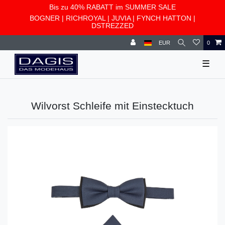
Bis zu 40% RABATT im SUMMER SALE
BOGNER
|
RICHROYAL
|
JUVIA
|
FYNCH HATTON
|
DSTREZZED
EUR
0
☰
Wilvorst Schleife mit Einstecktuch