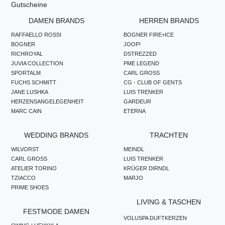
Gutscheine
DAMEN BRANDS
HERREN BRANDS
RAFFAELLO ROSSI
BOGNER FIRE+ICE
BOGNER
JOOP!
RICHROYAL
DSTREZZED
JUVIA COLLECTION
PME LEGEND
SPORTALM
CARL GROSS
FUCHS SCHMITT
CG - CLUB OF GENTS
JANE LUSHKA
LUIS TRENKER
HERZENSANGELEGENHEIT
GARDEUR
MARC CAIN
ETERNA
WEDDING BRANDS
TRACHTEN
WILVORST
MEINDL
CARL GROSS
LUIS TRENKER
ATELIER TORINO
KRÜGER DIRNDL
TZIACCO
MARJO
PRIME SHOES
LIVING & TASCHEN
FESTMODE DAMEN
VOLUSPA DUFTKERZEN