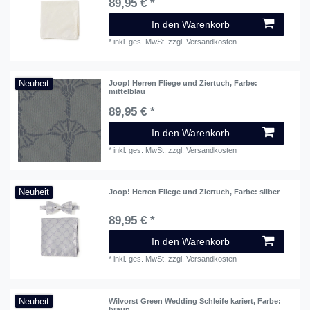
89,95 € *
In den Warenkorb
*
inkl. ges. MwSt.
zzgl.
Versandkosten
Neuheit
Joop! Herren Fliege und Ziertuch
, Farbe:
mittelblau
89,95 € *
In den Warenkorb
*
inkl. ges. MwSt.
zzgl.
Versandkosten
Neuheit
Joop! Herren Fliege und Ziertuch
, Farbe: silber
89,95 € *
In den Warenkorb
*
inkl. ges. MwSt.
zzgl.
Versandkosten
Neuheit
Wilvorst Green Wedding Schleife kariert
, Farbe:
braun