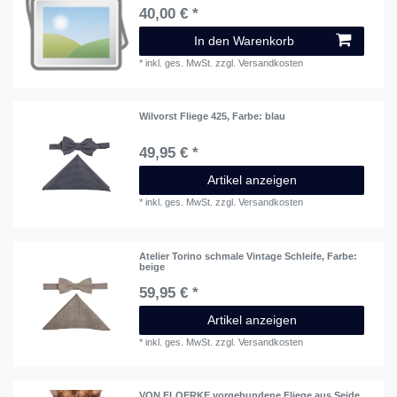
40,00 € *
In den Warenkorb
*
inkl. ges. MwSt.
zzgl.
Versandkosten
Wilvorst Fliege 425
, Farbe: blau
49,95 € *
Artikel anzeigen
*
inkl. ges. MwSt.
zzgl.
Versandkosten
Atelier Torino schmale Vintage Schleife
, Farbe:
beige
59,95 € *
Artikel anzeigen
*
inkl. ges. MwSt.
zzgl.
Versandkosten
VON FLOERKE vorgebundene Fliege aus Seide