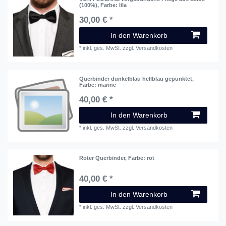
(100%)
, Farbe: lila
30,00 € *
In den Warenkorb
*
inkl. ges. MwSt.
zzgl.
Versandkosten
Querbinder dunkelblau hellblau gepunktet
,
Farbe: marine
40,00 € *
In den Warenkorb
*
inkl. ges. MwSt.
zzgl.
Versandkosten
Roter Querbinder
, Farbe: rot
40,00 € *
In den Warenkorb
*
inkl. ges. MwSt.
zzgl.
Versandkosten