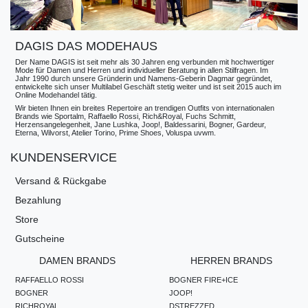
DAGIS DAS MODEHAUS
Der Name DAGIS ist seit mehr als 30 Jahren eng verbunden mit hochwertiger
Mode für Damen und Herren und individueller Beratung in allen Stilfragen. Im
Jahr 1990 durch unsere Gründerin und Namens-Geberin Dagmar gegründet,
entwickelte sich unser Multilabel Geschäft stetig weiter und ist seit 2015 auch im
Online Modehandel tätig.
Wir bieten Ihnen ein breites Repertoire an trendigen Outfits von internationalen
Brands wie Sportalm, Raffaello Rossi, Rich&Royal, Fuchs Schmitt,
Herzensangelegenheit, Jane Lushka, Joop!, Baldessarini, Bogner, Gardeur,
Eterna, Wilvorst, Atelier Torino, Prime Shoes, Voluspa uvwm.
KUNDENSERVICE
Versand & Rückgabe
Bezahlung
Store
Gutscheine
DAMEN BRANDS
HERREN BRANDS
RAFFAELLO ROSSI
BOGNER FIRE+ICE
BOGNER
JOOP!
RICHROYAL
DSTREZZED