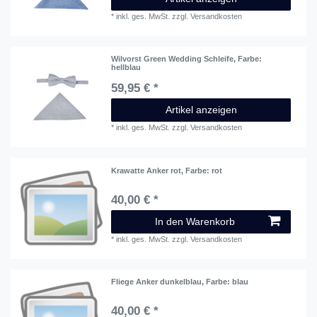
*
inkl. ges. MwSt.
zzgl.
Versandkosten
Wilvorst Green Wedding Schleife
, Farbe:
hellblau
59,95 € *
Artikel anzeigen
*
inkl. ges. MwSt.
zzgl.
Versandkosten
Krawatte Anker rot
, Farbe: rot
40,00 € *
In den Warenkorb
*
inkl. ges. MwSt.
zzgl.
Versandkosten
Fliege Anker dunkelblau
, Farbe: blau
40,00 € *