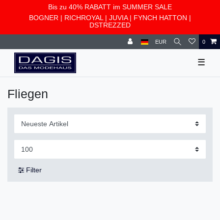
Bis zu 40% RABATT im SUMMER SALE
BOGNER
|
RICHROYAL
|
JUVIA
|
FYNCH HATTON
|
DSTREZZED
EUR
0
☰
Fliegen
Filter