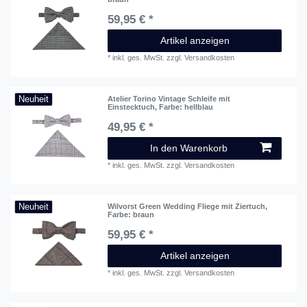
59,95 € *
Artikel anzeigen
*
inkl. ges. MwSt.
zzgl.
Versandkosten
Neuheit
Atelier Torino Vintage Schleife mit
Einstecktuch
, Farbe: hellblau
49,95 € *
In den Warenkorb
*
inkl. ges. MwSt.
zzgl.
Versandkosten
Neuheit
Wilvorst Green Wedding Fliege mit Ziertuch
,
Farbe: braun
59,95 € *
Artikel anzeigen
*
inkl. ges. MwSt.
zzgl.
Versandkosten