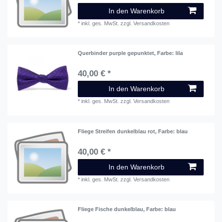
In den Warenkorb
*
inkl. ges. MwSt.
zzgl.
Versandkosten
Querbinder purple gepunktet
, Farbe: lila
40,00 € *
In den Warenkorb
*
inkl. ges. MwSt.
zzgl.
Versandkosten
Fliege Streifen dunkelblau rot
, Farbe: blau
40,00 € *
In den Warenkorb
*
inkl. ges. MwSt.
zzgl.
Versandkosten
Fliege Fische dunkelblau
, Farbe: blau