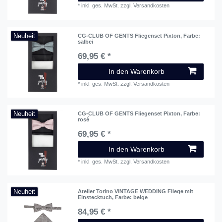
*
inkl. ges. MwSt.
zzgl.
Versandkosten
Neuheit
CG-CLUB OF GENTS Fliegenset Pixton
, Farbe:
salbei
69,95 € *
In den Warenkorb
*
inkl. ges. MwSt.
zzgl.
Versandkosten
Neuheit
CG-CLUB OF GENTS Fliegenset Pixton
, Farbe:
rosé
69,95 € *
In den Warenkorb
*
inkl. ges. MwSt.
zzgl.
Versandkosten
Neuheit
Atelier Torino VINTAGE WEDDING Fliege mit
Einstecktuch
, Farbe: beige
84,95 € *