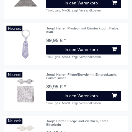
In den Warenkorb
*
inkl. ges. MwSt.
zzgl.
Versandkosten
Neuheit
Joop! Herren Plastron mit Einstecktuch
, Farbe:
blau
99,95 € *
In den Warenkorb
*
inkl. ges. MwSt.
zzgl.
Versandkosten
Neuheit
Joop! Herren Fliege/Bowtie mit Einstecktuch
,
Farbe: silber
89,95 € *
In den Warenkorb
*
inkl. ges. MwSt.
zzgl.
Versandkosten
Neuheit
Joop! Herren Fliege und Ziertuch
, Farbe:
Elfenbein