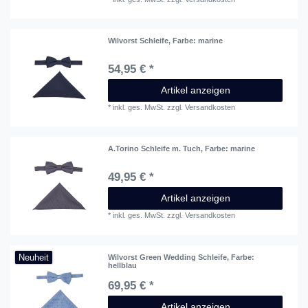
Wilvorst Schleife
, Farbe: marine
54,95 € *
Artikel anzeigen
*
inkl. ges. MwSt.
zzgl.
Versandkosten
A.Torino Schleife m. Tuch
, Farbe: marine
49,95 € *
Artikel anzeigen
*
inkl. ges. MwSt.
zzgl.
Versandkosten
Neuheit
Wilvorst Green Wedding Schleife
, Farbe:
hellblau
69,95 € *
Artikel anzeigen