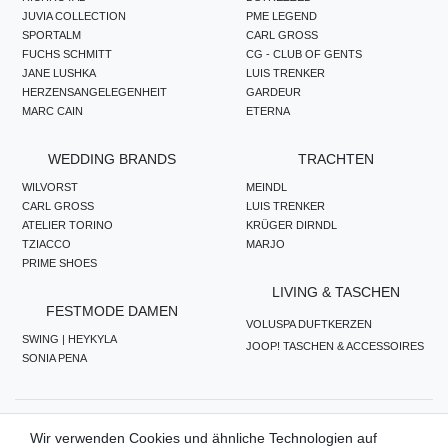
JUVIA COLLECTION
PME LEGEND
SPORTALM
CARL GROSS
FUCHS SCHMITT
CG - CLUB OF GENTS
JANE LUSHKA
LUIS TRENKER
HERZENSANGELEGENHEIT
GARDEUR
MARC CAIN
ETERNA
WEDDING BRANDS
TRACHTEN
WILVORST
MEINDL
CARL GROSS
LUIS TRENKER
ATELIER TORINO
KRÜGER DIRNDL
TZIACCO
MARJO
PRIME SHOES
LIVING & TASCHEN
FESTMODE DAMEN
VOLUSPA DUFTKERZEN
SWING | HEYKYLA
JOOP! TASCHEN & ACCESSOIRES
SONIA PENA
ZAHLUNGSMETHODEN
Wir verwenden Cookies und ähnliche Technologien auf