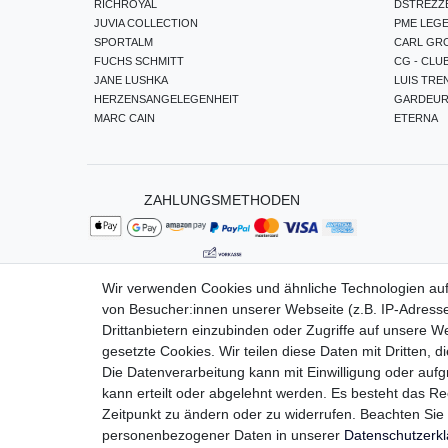
RICHROYAL
DSTREZZ
JUVIA COLLECTION
PME LEG
SPORTALM
CARL GR
FUCHS SCHMITT
CG - CLU
JANE LUSHKA
LUIS TRE
HERZENSANGELEGENHEIT
GARDEU
MARC CAIN
ETERNA
ZAHLUNGSMETHODEN
Wir verwenden Cookies und ähnliche Technologien au
von Besucher:innen unserer Webseite (z.B. IP-Adresse
Impressum
Da
Drittanbietern einzubinden oder Zugriffe auf unsere We
gesetzte Cookies. Wir teilen diese Daten mit Dritten, d
Die Datenverarbeitung kann mit Einwilligung oder auf
kann erteilt oder abgelehnt werden. Es besteht das Rec
Zeitpunkt zu ändern oder zu widerrufen. Beachten Si
personenbezogener Daten in unserer
Daten­schutz­erk