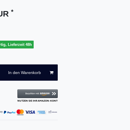
*
EUR
tig, Lieferzeit 48h
In den Warenkorb