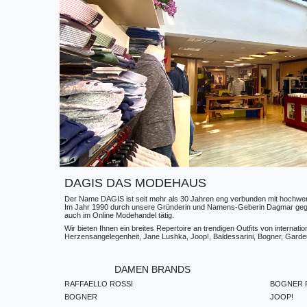
DAGIS DAS MODEHAUS
Der Name DAGIS ist seit mehr als 30 Jahren eng verbunden mit hochwerti
Im Jahr 1990 durch unsere Gründerin und Namens-Geberin Dagmar gegründe
auch im Online Modehandel tätig.
Wir bieten Ihnen ein breites Repertoire an trendigen Outfits von internat
Herzensangelegenheit, Jane Lushka, Joop!, Baldessarini, Bogner, Gardeur
DAMEN BRANDS
RAFFAELLO ROSSI
BOGNER F
BOGNER
JOOP!