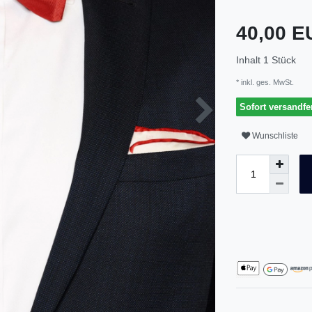
40,00 
Inhalt
1
Stück
* inkl. ges. MwSt.
Sofort versandfer
Wunschliste