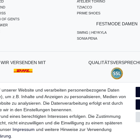
ED
ATELIER TORINO
END
TZIACCO
OSS
PRIME SHOES
B OF GENTS
FESTMODE DAMEN
NKER
R
SWING | HEYKYLA
SONIA PENA
WIR VERSENDEN MIT
QUALITÄTSVERSPRECH
f unserer Website und verarbeiten personenbezogene Daten
), um z.B. Inhalte und Anzeigen zu personalisieren, Medien von
ten­schutz­erklärung
AGB
Widerrufs­recht
Vertrag widerru
bsite zu analysieren. Die Datenverarbeitung erfolgt erst durch
ie wir in den Einstellungen benennen.
grund eines berechtigten Interesses erfolgen. Die Zustimmung
ht, nicht einzuwilligen und die Einwilligung zu einem späteren
e unser
Impressum
und weitere Hinweise zur Verwendung
lärung
.