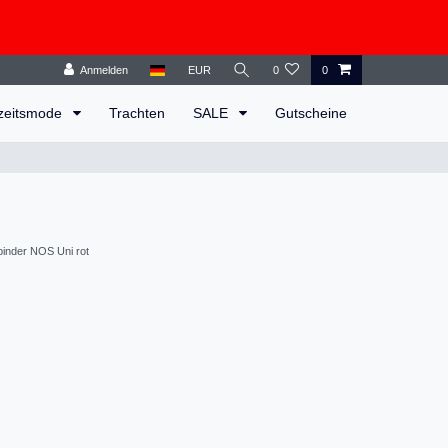
Anmelden
EUR
0
0
zeitsmode
Trachten
SALE
Gutscheine
inder NOS Uni rot