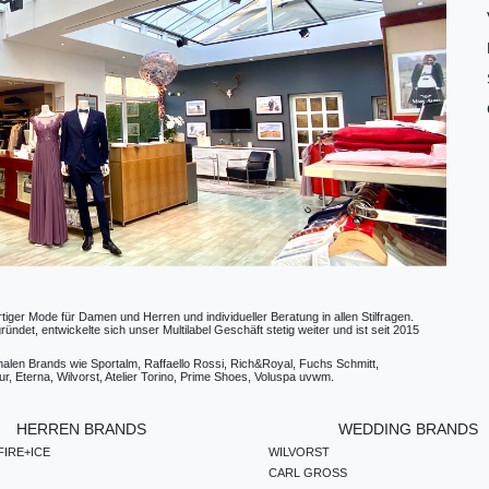
ger Mode für Damen und Herren und individueller Beratung in allen Stilfragen.
t, entwickelte sich unser Multilabel Geschäft stetig weiter und ist seit 2015
ionalen Brands wie Sportalm, Raffaello Rossi, Rich&Royal, Fuchs Schmitt,
, Eterna, Wilvorst, Atelier Torino, Prime Shoes, Voluspa uvwm.
HERREN BRANDS
WEDDING BRANDS
IRE+ICE
WILVORST
CARL GROSS