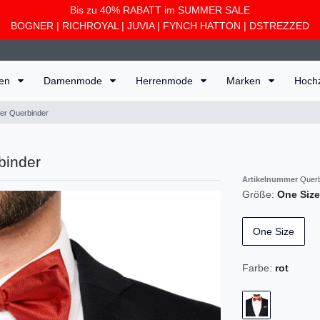
Bis zu 40% RABATT im SUMMER SALE
BOGNER
|
RICHROYAL
|
JUVIA
|
FYNCH HATTON
|
DSTREZZED
ten
Damenmode
Herrenmode
Marken
Hoch
er Querbinder
binder
Artikelnummer
Querb
Größe:
One Size
One Size
Farbe:
rot