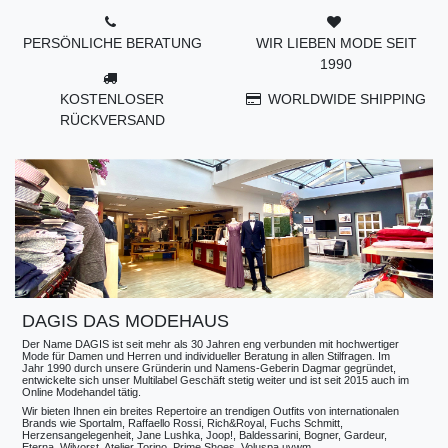
PERSÖNLICHE BERATUNG
WIR LIEBEN MODE SEIT
1990
KOSTENLOSER
WORLDWIDE SHIPPING
RÜCKVERSAND
DAGIS DAS MODEHAUS
Der Name DAGIS ist seit mehr als 30 Jahren eng verbunden mit hochwertiger
Mode für Damen und Herren und individueller Beratung in allen Stilfragen. Im
Jahr 1990 durch unsere Gründerin und Namens-Geberin Dagmar gegründet,
entwickelte sich unser Multilabel Geschäft stetig weiter und ist seit 2015 auch im
Online Modehandel tätig.
Wir bieten Ihnen ein breites Repertoire an trendigen Outfits von internationalen
Brands wie Sportalm, Raffaello Rossi, Rich&Royal, Fuchs Schmitt,
Herzensangelegenheit, Jane Lushka, Joop!, Baldessarini, Bogner, Gardeur,
Eterna, Wilvorst, Atelier Torino, Prime Shoes, Voluspa uvwm.