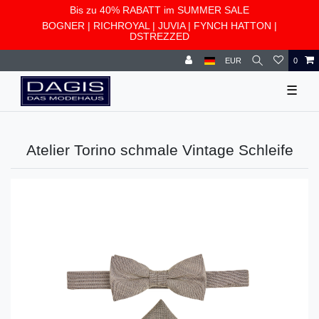
Bis zu 40% RABATT im SUMMER SALE
BOGNER
|
RICHROYAL
|
JUVIA
|
FYNCH HATTON
|
DSTREZZED
EUR
0
☰
Atelier Torino schmale Vintage Schleife