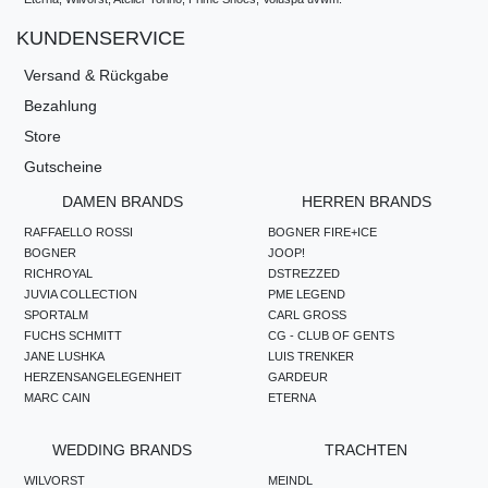
KUNDENSERVICE
Versand & Rückgabe
Bezahlung
Store
Gutscheine
DAMEN BRANDS
HERREN BRANDS
RAFFAELLO ROSSI
BOGNER FIRE+ICE
BOGNER
JOOP!
RICHROYAL
DSTREZZED
JUVIA COLLECTION
PME LEGEND
SPORTALM
CARL GROSS
FUCHS SCHMITT
CG - CLUB OF GENTS
JANE LUSHKA
LUIS TRENKER
HERZENSANGELEGENHEIT
GARDEUR
MARC CAIN
ETERNA
WEDDING BRANDS
TRACHTEN
WILVORST
MEINDL