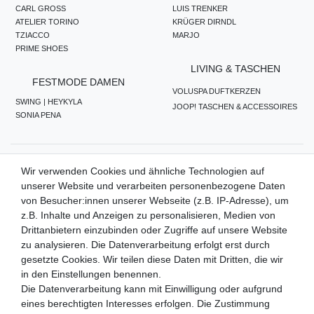
CARL GROSS
LUIS TRENKER
ATELIER TORINO
KRÜGER DIRNDL
TZIACCO
MARJO
PRIME SHOES
LIVING & TASCHEN
FESTMODE DAMEN
VOLUSPA DUFTKERZEN
SWING | HEYKYLA
JOOP! TASCHEN & ACCESSOIRES
SONIA PENA
ZAHLUNGSMETHODEN
Wir verwenden Cookies und ähnliche Technologien auf
unserer Website und verarbeiten personenbezogene Daten
von Besucher:innen unserer Webseite (z.B. IP-Adresse), um
z.B. Inhalte und Anzeigen zu personalisieren, Medien von
WIR VERSENDEN MIT
Drittanbietern einzubinden oder Zugriffe auf unsere Website
zu analysieren. Die Datenverarbeitung erfolgt erst durch
gesetzte Cookies. Wir teilen diese Daten mit Dritten, die wir
in den Einstellungen benennen.
QUALITÄTSVERSPRECHEN
Die Datenverarbeitung kann mit Einwilligung oder aufgrund
eines berechtigten Interesses erfolgen. Die Zustimmung