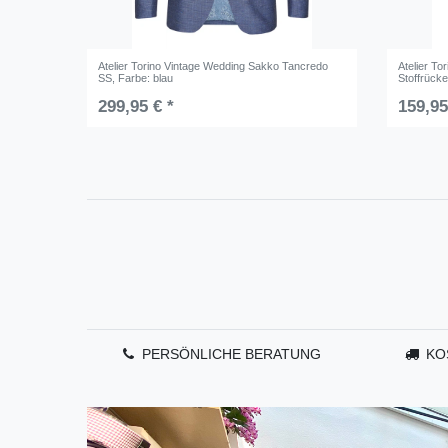
Atelier Torino Vintage Wedding Sakko Tancredo
Atelier To
SS
, Farbe: blau
Stoffrück
299,95 € *
159,95
PERSÖNLICHE BERATUNG
KO