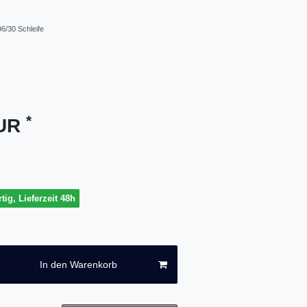
6/30 Schleife
*
EUR
tig, Lieferzeit 48h
In den Warenkorb