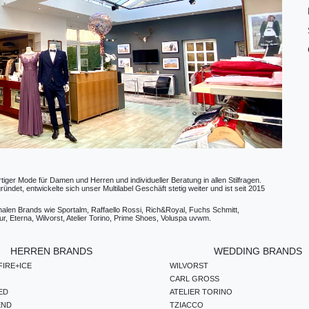
ger Mode für Damen und Herren und individueller Beratung in allen Stilfragen.
t, entwickelte sich unser Multilabel Geschäft stetig weiter und ist seit 2015
ionalen Brands wie Sportalm, Raffaello Rossi, Rich&Royal, Fuchs Schmitt,
, Eterna, Wilvorst, Atelier Torino, Prime Shoes, Voluspa uvwm.
HERREN BRANDS
WEDDING BRANDS
IRE+ICE
WILVORST
CARL GROSS
ED
ATELIER TORINO
END
TZIACCO