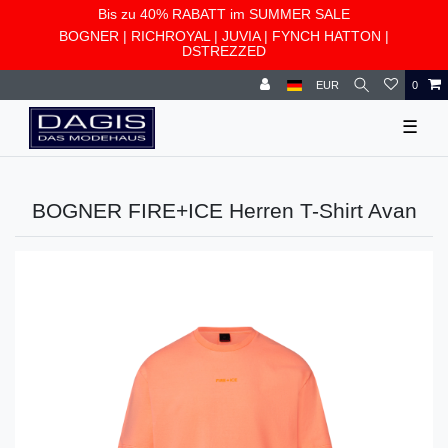
Bis zu 40% RABATT im SUMMER SALE
BOGNER
|
RICHROYAL
|
JUVIA
|
FYNCH HATTON
|
DSTREZZED
EUR
0
☰
BOGNER FIRE+ICE Herren T-Shirt Avan