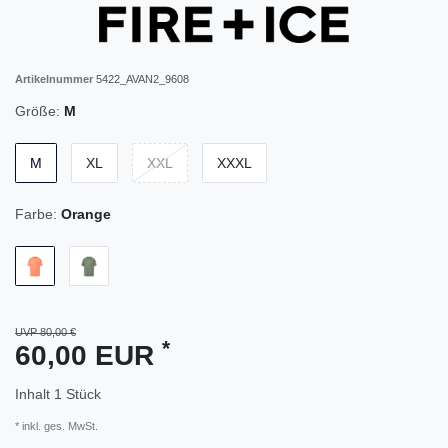
Artikelnummer
5422_AVAN2_9608
Größe:
M
M
XL
XXL
XXXL
Farbe:
Orange
UVP 80,00 €
*
60,00 EUR
Inhalt
1
Stück
* inkl. ges. MwSt.