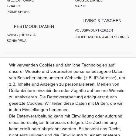
ATELIER TORINO
KRÜGER DIRNDL
TZIACCO
MARJO
PRIME SHOES
LIVING & TASCHEN
FESTMODE DAMEN
VOLUSPA DUFTKERZEN
SWING | HEYKYLA
JOOP! TASCHEN & ACCESSOIRES
SONIA PENA
ZAHLUNGSMETHODEN
Wir verwenden Cookies und ähnliche Technologien auf
unserer Website und verarbeiten personenbezogene Daten
von Besucher:innen unserer Webseite (z.B. IP-Adresse), um
z.B. Inhalte und Anzeigen zu personalisieren, Medien von
WIR VERSENDEN MIT
Drittanbietern einzubinden oder Zugriffe auf unsere Website
zu analysieren. Die Datenverarbeitung erfolgt erst durch
gesetzte Cookies. Wir teilen diese Daten mit Dritten, die wir
in den Einstellungen benennen.
QUALITÄTSVERSPRECHEN
Die Datenverarbeitung kann mit Einwilligung oder aufgrund
eines berechtigten Interesses erfolgen. Die Zustimmung
kann erteilt oder abgelehnt werden. Es besteht das Recht,
nicht einzuwilligen und die Einwilligung zu einem späteren