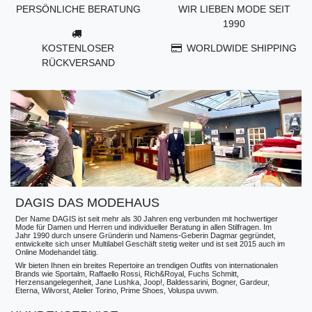
PERSÖNLICHE BERATUNG
WIR LIEBEN MODE SEIT
1990
KOSTENLOSER
WORLDWIDE SHIPPING
RÜCKVERSAND
DAGIS DAS MODEHAUS
Der Name DAGIS ist seit mehr als 30 Jahren eng verbunden mit hochwertiger
Mode für Damen und Herren und individueller Beratung in allen Stilfragen. Im
Jahr 1990 durch unsere Gründerin und Namens-Geberin Dagmar gegründet,
entwickelte sich unser Multilabel Geschäft stetig weiter und ist seit 2015 auch im
Online Modehandel tätig.
Wir bieten Ihnen ein breites Repertoire an trendigen Outfits von internationalen
Brands wie Sportalm, Raffaello Rossi, Rich&Royal, Fuchs Schmitt,
Herzensangelegenheit, Jane Lushka, Joop!, Baldessarini, Bogner, Gardeur,
Eterna, Wilvorst, Atelier Torino, Prime Shoes, Voluspa uvwm.