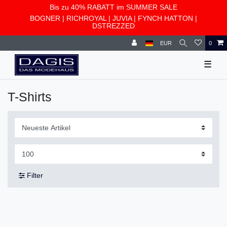
Bis zu 40% RABATT im SUMMER SALE
BOGNER
|
RICHROYAL
|
JUVIA
|
FYNCH HATTON
|
DSTREZZED
EUR
0
☰
T-Shirts
Filter