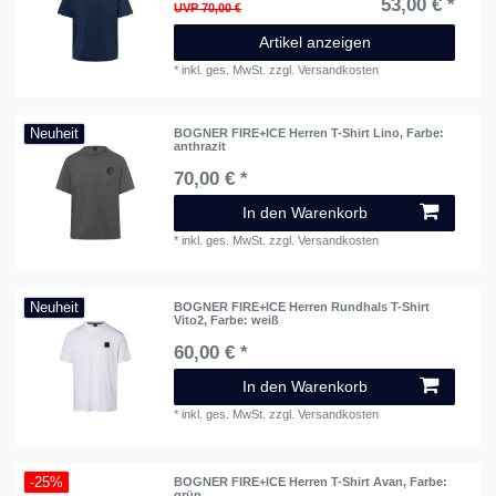
53,00 € *
UVP 70,00 €
Artikel anzeigen
*
inkl. ges. MwSt.
zzgl.
Versandkosten
Neuheit
BOGNER FIRE+ICE Herren T-Shirt Lino
, Farbe:
anthrazit
70,00 € *
In den Warenkorb
*
inkl. ges. MwSt.
zzgl.
Versandkosten
Neuheit
BOGNER FIRE+ICE Herren Rundhals T-Shirt
Vito2
, Farbe: weiß
60,00 € *
In den Warenkorb
*
inkl. ges. MwSt.
zzgl.
Versandkosten
-25%
BOGNER FIRE+ICE Herren T-Shirt Avan
, Farbe:
grün