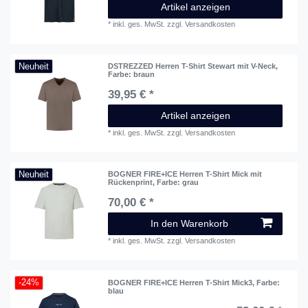
Artikel anzeigen
*
inkl. ges. MwSt.
zzgl.
Versandkosten
Neuheit
DSTREZZED Herren T-Shirt Stewart mit V-Neck
,
Farbe: braun
39,95 € *
Artikel anzeigen
*
inkl. ges. MwSt.
zzgl.
Versandkosten
Neuheit
BOGNER FIRE+ICE Herren T-Shirt Mick mit
Rückenprint
, Farbe: grau
70,00 € *
In den Warenkorb
*
inkl. ges. MwSt.
zzgl.
Versandkosten
-24%
BOGNER FIRE+ICE Herren T-Shirt Mick3
, Farbe:
blau