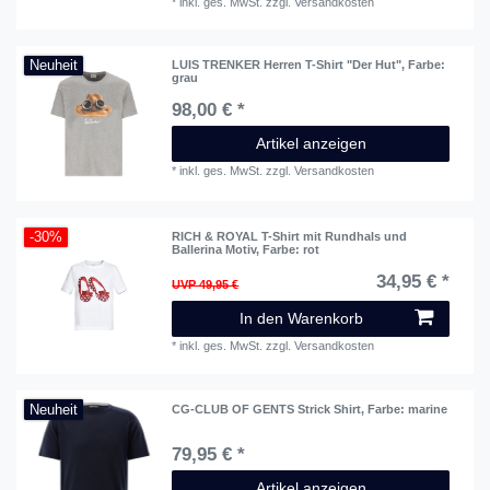
*
inkl. ges. MwSt.
zzgl.
Versandkosten
Neuheit
LUIS TRENKER Herren T-Shirt "Der Hut"
, Farbe:
grau
98,00 € *
Artikel anzeigen
*
inkl. ges. MwSt.
zzgl.
Versandkosten
-30%
RICH & ROYAL T-Shirt mit Rundhals und
Ballerina Motiv
, Farbe: rot
34,95 € *
UVP 49,95 €
In den Warenkorb
*
inkl. ges. MwSt.
zzgl.
Versandkosten
Neuheit
CG-CLUB OF GENTS Strick Shirt
, Farbe: marine
79,95 € *
Artikel anzeigen