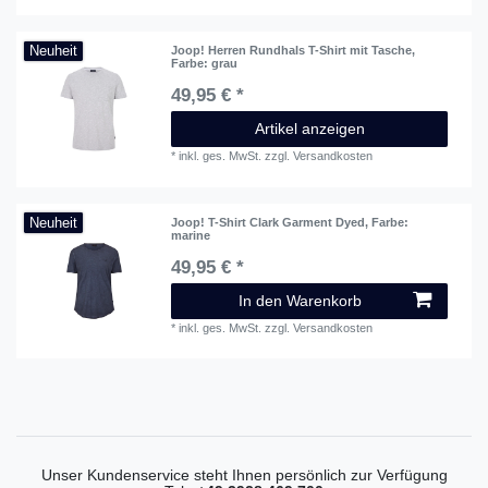
Neuheit
Joop! Herren Rundhals T-Shirt mit Tasche
,
Farbe: grau
49,95 € *
Artikel anzeigen
*
inkl. ges. MwSt.
zzgl.
Versandkosten
Neuheit
Joop! T-Shirt Clark Garment Dyed
, Farbe:
marine
49,95 € *
In den Warenkorb
*
inkl. ges. MwSt.
zzgl.
Versandkosten
Unser Kundenservice steht Ihnen persönlich zur Verfügung