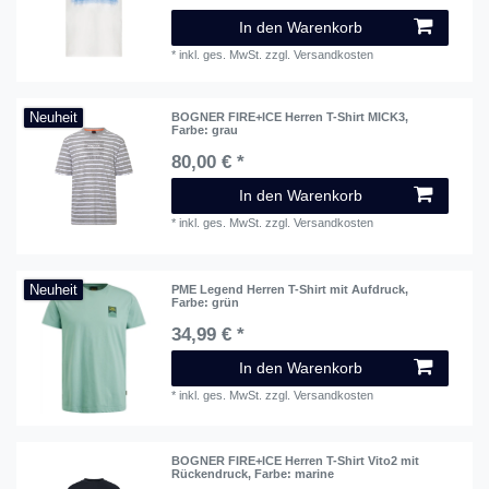
In den Warenkorb
*
inkl. ges. MwSt.
zzgl.
Versandkosten
Neuheit
BOGNER FIRE+ICE Herren T-Shirt MICK3
,
Farbe: grau
80,00 € *
In den Warenkorb
*
inkl. ges. MwSt.
zzgl.
Versandkosten
Neuheit
PME Legend Herren T-Shirt mit Aufdruck
,
Farbe: grün
34,99 € *
In den Warenkorb
*
inkl. ges. MwSt.
zzgl.
Versandkosten
BOGNER FIRE+ICE Herren T-Shirt Vito2 mit
Rückendruck
, Farbe: marine