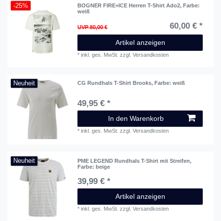
-25%
BOGNER FIRE+ICE Herren T-Shirt Ado2
, Farbe:
weiß
60,00 € *
UVP 80,00 €
Artikel anzeigen
*
inkl. ges. MwSt.
zzgl.
Versandkosten
Neuheit
CG Rundhals T-Shirt Brooks
, Farbe: weiß
49,95 € *
In den Warenkorb
*
inkl. ges. MwSt.
zzgl.
Versandkosten
Neuheit
PME LEGEND Rundhals T-Shirt mit Streifen
,
Farbe: beige
39,99 € *
Artikel anzeigen
*
inkl. ges. MwSt.
zzgl.
Versandkosten