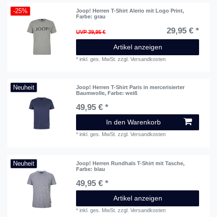
-25%
Joop! Herren T-Shirt Alerio mit Logo Print
,
Farbe: grau
29,95 € *
UVP 39,95 €
Artikel anzeigen
*
inkl. ges. MwSt.
zzgl.
Versandkosten
Neuheit
Joop! Herren T-Shirt Paris in mercerisierter
Baumwolle
, Farbe: weiß
49,95 € *
In den Warenkorb
*
inkl. ges. MwSt.
zzgl.
Versandkosten
Neuheit
Joop! Herren Rundhals T-Shirt mit Tasche
,
Farbe: blau
49,95 € *
Artikel anzeigen
*
inkl. ges. MwSt.
zzgl.
Versandkosten