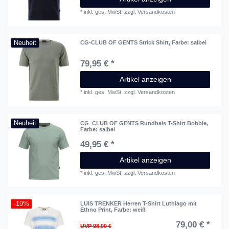
*
inkl. ges. MwSt.
zzgl.
Versandkosten
Neuheit
CG-CLUB OF GENTS Strick Shirt
, Farbe: salbei
79,95 € *
Artikel anzeigen
*
inkl. ges. MwSt.
zzgl.
Versandkosten
Neuheit
CG_CLUB OF GENTS Rundhals T-Shirt Bobbie
,
Farbe: salbei
49,95 € *
Artikel anzeigen
*
inkl. ges. MwSt.
zzgl.
Versandkosten
-19%
LUIS TRENKER Herren T-Shirt Luthiago mit
Ethno Print
, Farbe: weiß
79,00 € *
UVP 98,00 €