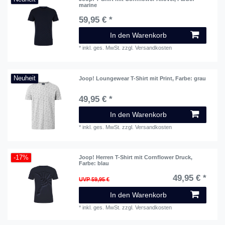
marine
59,95 € *
In den Warenkorb
*
inkl. ges. MwSt.
zzgl.
Versandkosten
Neuheit
Joop! Loungewear T-Shirt mit Print
, Farbe: grau
49,95 € *
In den Warenkorb
*
inkl. ges. MwSt.
zzgl.
Versandkosten
-17%
Joop! Herren T-Shirt mit Cornflower Druck
,
Farbe: blau
49,95 € *
UVP 59,95 €
In den Warenkorb
*
inkl. ges. MwSt.
zzgl.
Versandkosten