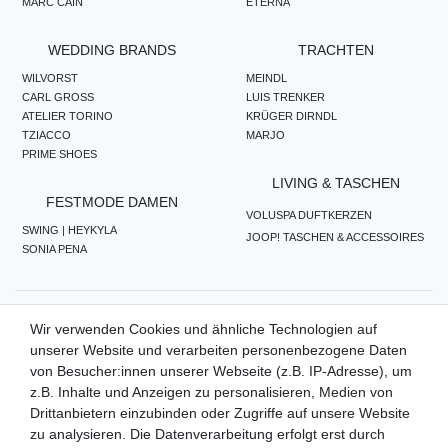
MARC CAIN
ETERNA
WEDDING BRANDS
TRACHTEN
WILVORST
MEINDL
CARL GROSS
LUIS TRENKER
ATELIER TORINO
KRÜGER DIRNDL
TZIACCO
MARJO
PRIME SHOES
LIVING & TASCHEN
FESTMODE DAMEN
VOLUSPA DUFTKERZEN
SWING | HEYKYLA
JOOP! TASCHEN & ACCESSOIRES
SONIA PENA
ZAHLUNGSMETHODEN
Wir verwenden Cookies und ähnliche Technologien auf
unserer Website und verarbeiten personenbezogene Daten
von Besucher:innen unserer Webseite (z.B. IP-Adresse), um
z.B. Inhalte und Anzeigen zu personalisieren, Medien von
WIR VERSENDEN MIT
Drittanbietern einzubinden oder Zugriffe auf unsere Website
zu analysieren. Die Datenverarbeitung erfolgt erst durch