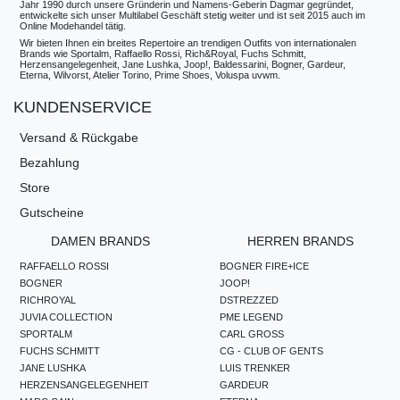
Jahr 1990 durch unsere Gründerin und Namens-Geberin Dagmar gegründet,
entwickelte sich unser Multilabel Geschäft stetig weiter und ist seit 2015 auch im
Online Modehandel tätig.
Wir bieten Ihnen ein breites Repertoire an trendigen Outfits von internationalen
Brands wie Sportalm, Raffaello Rossi, Rich&Royal, Fuchs Schmitt,
Herzensangelegenheit, Jane Lushka, Joop!, Baldessarini, Bogner, Gardeur,
Eterna, Wilvorst, Atelier Torino, Prime Shoes, Voluspa uvwm.
KUNDENSERVICE
Versand & Rückgabe
Bezahlung
Store
Gutscheine
DAMEN BRANDS
HERREN BRANDS
RAFFAELLO ROSSI
BOGNER FIRE+ICE
BOGNER
JOOP!
RICHROYAL
DSTREZZED
JUVIA COLLECTION
PME LEGEND
SPORTALM
CARL GROSS
FUCHS SCHMITT
CG - CLUB OF GENTS
JANE LUSHKA
LUIS TRENKER
HERZENSANGELEGENHEIT
GARDEUR