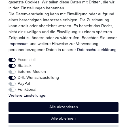
gesetzte Cookies. Wir teilen diese Daten mit Dritten, die wir
in den Einstellungen benennen.
QUALITÄTSVERSPRECHEN
Die Datenverarbeitung kann mit Einwilligung oder aufgrund
eines berechtigten Interesses erfolgen. Die Zustimmung
kann erteilt oder abgelehnt werden. Es besteht das Recht,
nicht einzuwilligen und die Einwilligung zu einem späteren
FOLGEN SIE UNS
Zeitpunkt zu ändern oder zu widerrufen. Beachten Sie unser
Impressum
und weitere Hinweise zur Verwendung
personenbezogener Daten in unserer
Daten­schutz­erklärung
.
Essenziell
Impressum
Daten­schutz­erklärung
AGB
Statistik
Externe Medien
DHL Wunschzustellung
Widerrufs­recht
Kontakt
Vertrag widerrufen
PayPal
Funktional
Weitere Einstellungen
Alle akzeptieren
© Copyright 2026 | Alle Rechte vorbehalten.
Alle ablehnen