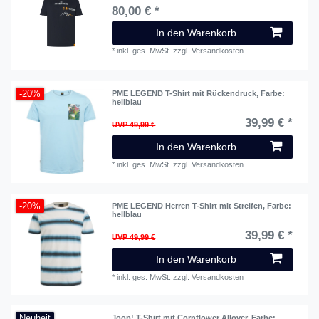
80,00 € *
In den Warenkorb
*
inkl. ges. MwSt.
zzgl.
Versandkosten
-20%
PME LEGEND T-Shirt mit Rückendruck
, Farbe:
hellblau
39,99 € *
UVP 49,99 €
In den Warenkorb
*
inkl. ges. MwSt.
zzgl.
Versandkosten
-20%
PME LEGEND Herren T-Shirt mit Streifen
, Farbe:
hellblau
39,99 € *
UVP 49,99 €
In den Warenkorb
*
inkl. ges. MwSt.
zzgl.
Versandkosten
Neuheit
Joop! T-Shirt mit Cornflower Allover
, Farbe: