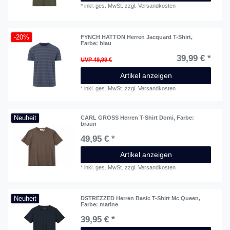
*
inkl. ges. MwSt.
zzgl.
Versandkosten
-20%
FYNCH HATTON Herren Jacquard T-Shirt
,
Farbe: blau
39,99 € *
UVP 49,99 €
Artikel anzeigen
*
inkl. ges. MwSt.
zzgl.
Versandkosten
Neuheit
CARL GROSS Herren T-Shirt Domi
, Farbe:
braun
49,95 € *
Artikel anzeigen
*
inkl. ges. MwSt.
zzgl.
Versandkosten
Neuheit
DSTREZZED Herren Basic T-Shirt Mc Queen
,
Farbe: marine
39,95 € *