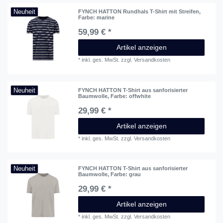
Neuheit
FYNCH HATTON Rundhals T-Shirt mit Streifen
,
Farbe: marine
59,99 € *
Artikel anzeigen
*
inkl. ges. MwSt.
zzgl.
Versandkosten
Neuheit
FYNCH HATTON T-Shirt aus sanforisierter
Baumwolle
, Farbe: offwhite
29,99 € *
Artikel anzeigen
*
inkl. ges. MwSt.
zzgl.
Versandkosten
Neuheit
FYNCH HATTON T-Shirt aus sanforisierter
Baumwolle
, Farbe: grau
29,99 € *
Artikel anzeigen
*
inkl. ges. MwSt.
zzgl.
Versandkosten