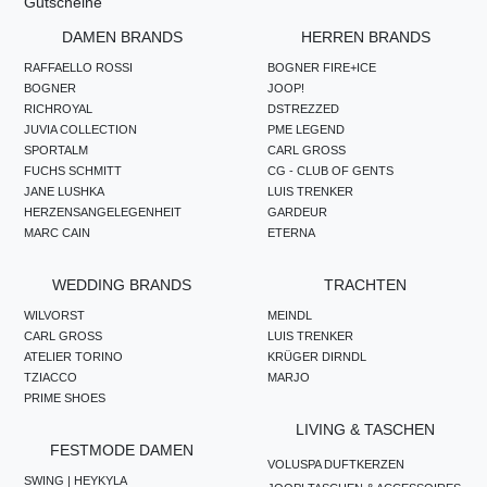
Gutscheine
DAMEN BRANDS
HERREN BRANDS
RAFFAELLO ROSSI
BOGNER FIRE+ICE
BOGNER
JOOP!
RICHROYAL
DSTREZZED
JUVIA COLLECTION
PME LEGEND
SPORTALM
CARL GROSS
FUCHS SCHMITT
CG - CLUB OF GENTS
JANE LUSHKA
LUIS TRENKER
HERZENSANGELEGENHEIT
GARDEUR
MARC CAIN
ETERNA
WEDDING BRANDS
TRACHTEN
WILVORST
MEINDL
CARL GROSS
LUIS TRENKER
ATELIER TORINO
KRÜGER DIRNDL
TZIACCO
MARJO
PRIME SHOES
LIVING & TASCHEN
FESTMODE DAMEN
VOLUSPA DUFTKERZEN
SWING | HEYKYLA