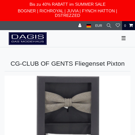
Bis zu 40% RABATT im SUMMER SALE
BOGNER
|
RICHROYAL
|
JUVIA
|
FYNCH HATTON
|
DSTREZZED
EUR
0
☰
CG-CLUB OF GENTS Fliegenset Pixton