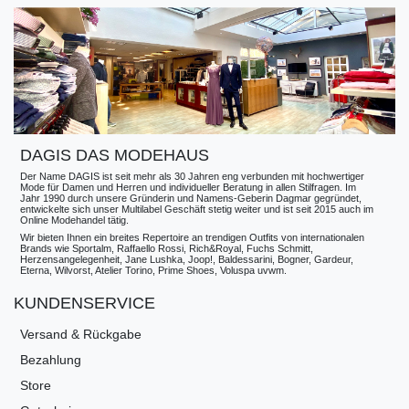
DAGIS DAS MODEHAUS
Der Name DAGIS ist seit mehr als 30 Jahren eng verbunden mit hochwertiger
Mode für Damen und Herren und individueller Beratung in allen Stilfragen. Im
Jahr 1990 durch unsere Gründerin und Namens-Geberin Dagmar gegründet,
entwickelte sich unser Multilabel Geschäft stetig weiter und ist seit 2015 auch im
Online Modehandel tätig.
Wir bieten Ihnen ein breites Repertoire an trendigen Outfits von internationalen
Brands wie Sportalm, Raffaello Rossi, Rich&Royal, Fuchs Schmitt,
Herzensangelegenheit, Jane Lushka, Joop!, Baldessarini, Bogner, Gardeur,
Eterna, Wilvorst, Atelier Torino, Prime Shoes, Voluspa uvwm.
KUNDENSERVICE
Versand & Rückgabe
Bezahlung
Store