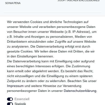
JOOP! TASCHEN & ACCESSOIRES
SONIA PENA
ZAHLUNGSMETHODEN
Wir verwenden Cookies und ähnliche Technologien auf
unserer Website und verarbeiten personenbezogene Daten
von Besucher:innen unserer Webseite (z.B. IP-Adresse), um
z.B. Inhalte und Anzeigen zu personalisieren, Medien von
WIR VERSENDEN MIT
Drittanbietern einzubinden oder Zugriffe auf unsere Website
zu analysieren. Die Datenverarbeitung erfolgt erst durch
gesetzte Cookies. Wir teilen diese Daten mit Dritten, die wir
in den Einstellungen benennen.
QUALITÄTSVERSPRECHEN
Die Datenverarbeitung kann mit Einwilligung oder aufgrund
eines berechtigten Interesses erfolgen. Die Zustimmung
kann erteilt oder abgelehnt werden. Es besteht das Recht,
nicht einzuwilligen und die Einwilligung zu einem späteren
FOLGEN SIE UNS
Zeitpunkt zu ändern oder zu widerrufen. Beachten Sie unser
Impressum
und weitere Hinweise zur Verwendung
personenbezogener Daten in unserer
Daten­schutz­erklärung
.
Essenziell
Impressum
Daten­schutz­erklärung
AGB
Statistik