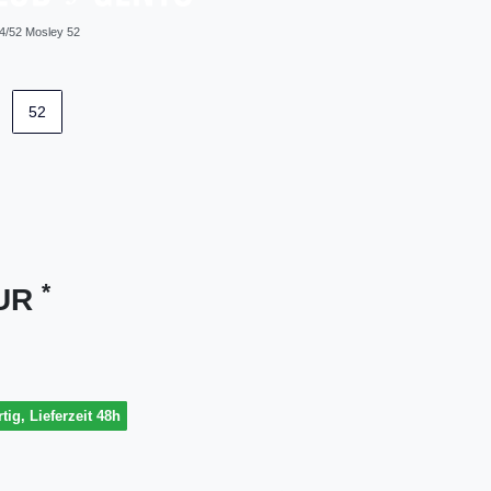
4/52 Mosley 52
52
*
EUR
tig, Lieferzeit 48h