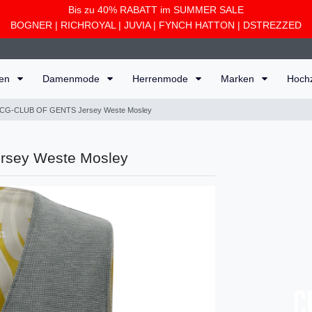
Bis zu 40% RABATT im SUMMER SALE
BOGNER
|
RICHROYAL
|
JUVIA
|
FYNCH HATTON
|
DSTREZZED
ten
Damenmode
Herrenmode
Marken
Hoch
CG-CLUB OF GENTS Jersey Weste Mosley
sey Weste Mosley