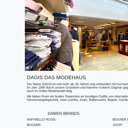
DAGIS DAS MODEHAUS
Der Name DAGIS ist seit mehr als 30 Jahren eng verbunden mit hochwerti
Im Jahr 1990 durch unsere Gründerin und Namens-Geberin Dagmar gegründe
auch im Online Modehandel tätig.
Wir bieten Ihnen ein breites Repertoire an trendigen Outfits von internat
Herzensangelegenheit, Jane Lushka, Joop!, Baldessarini, Bogner, Gardeur
DAMEN BRANDS
RAFFAELLO ROSSI
BOGNER F
BOGNER
JOOP!