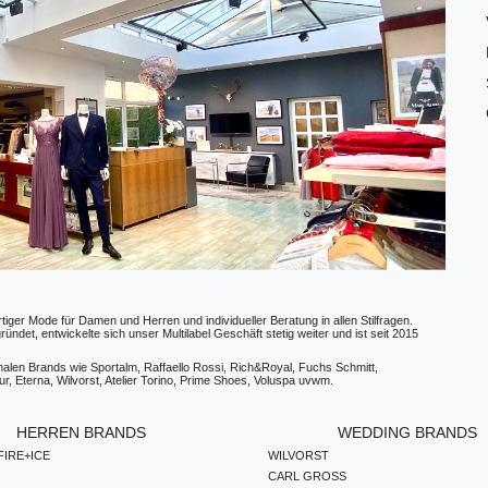
ger Mode für Damen und Herren und individueller Beratung in allen Stilfragen.
t, entwickelte sich unser Multilabel Geschäft stetig weiter und ist seit 2015
ionalen Brands wie Sportalm, Raffaello Rossi, Rich&Royal, Fuchs Schmitt,
, Eterna, Wilvorst, Atelier Torino, Prime Shoes, Voluspa uvwm.
HERREN BRANDS
WEDDING BRANDS
IRE+ICE
WILVORST
CARL GROSS