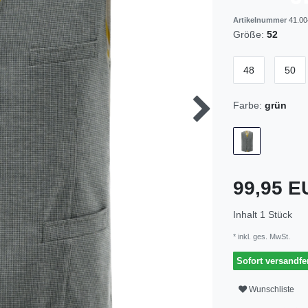
Artikelnummer
41.00
Größe:
52
48
50
Farbe:
grün
99,95 
Inhalt
1
Stück
* inkl. ges. MwSt.
Sofort versandfer
Wunschliste