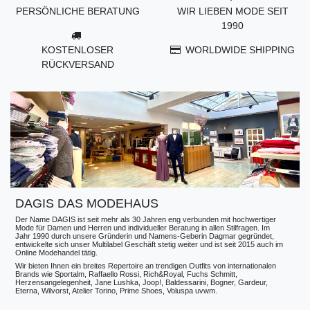
PERSÖNLICHE BERATUNG
WIR LIEBEN MODE SEIT
1990
KOSTENLOSER
WORLDWIDE SHIPPING
RÜCKVERSAND
DAGIS DAS MODEHAUS
Der Name DAGIS ist seit mehr als 30 Jahren eng verbunden mit hochwertiger
Mode für Damen und Herren und individueller Beratung in allen Stilfragen. Im
Jahr 1990 durch unsere Gründerin und Namens-Geberin Dagmar gegründet,
entwickelte sich unser Multilabel Geschäft stetig weiter und ist seit 2015 auch im
Online Modehandel tätig.
Wir bieten Ihnen ein breites Repertoire an trendigen Outfits von internationalen
Brands wie Sportalm, Raffaello Rossi, Rich&Royal, Fuchs Schmitt,
Herzensangelegenheit, Jane Lushka, Joop!, Baldessarini, Bogner, Gardeur,
Eterna, Wilvorst, Atelier Torino, Prime Shoes, Voluspa uvwm.