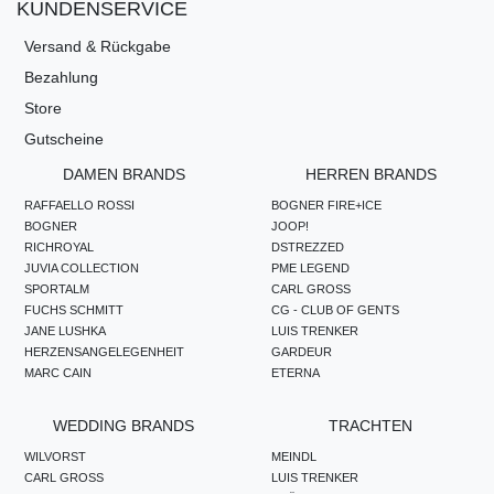
KUNDENSERVICE
Versand & Rückgabe
Bezahlung
Store
Gutscheine
DAMEN BRANDS
HERREN BRANDS
RAFFAELLO ROSSI
BOGNER FIRE+ICE
BOGNER
JOOP!
RICHROYAL
DSTREZZED
JUVIA COLLECTION
PME LEGEND
SPORTALM
CARL GROSS
FUCHS SCHMITT
CG - CLUB OF GENTS
JANE LUSHKA
LUIS TRENKER
HERZENSANGELEGENHEIT
GARDEUR
MARC CAIN
ETERNA
WEDDING BRANDS
TRACHTEN
WILVORST
MEINDL
CARL GROSS
LUIS TRENKER