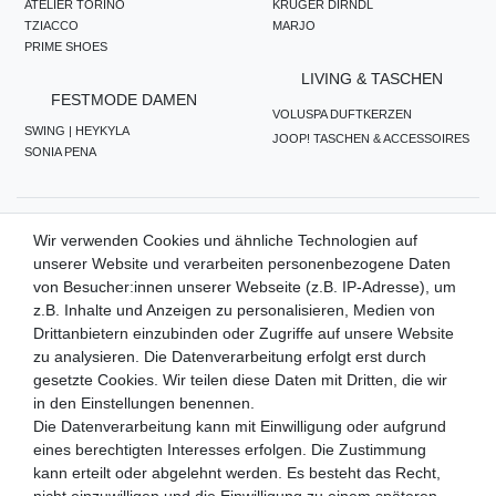
ATELIER TORINO
KRÜGER DIRNDL
TZIACCO
MARJO
PRIME SHOES
LIVING & TASCHEN
FESTMODE DAMEN
VOLUSPA DUFTKERZEN
SWING | HEYKYLA
JOOP! TASCHEN & ACCESSOIRES
SONIA PENA
ZAHLUNGSMETHODEN
Wir verwenden Cookies und ähnliche Technologien auf
unserer Website und verarbeiten personenbezogene Daten
von Besucher:innen unserer Webseite (z.B. IP-Adresse), um
z.B. Inhalte und Anzeigen zu personalisieren, Medien von
WIR VERSENDEN MIT
Drittanbietern einzubinden oder Zugriffe auf unsere Website
zu analysieren. Die Datenverarbeitung erfolgt erst durch
gesetzte Cookies. Wir teilen diese Daten mit Dritten, die wir
in den Einstellungen benennen.
QUALITÄTSVERSPRECHEN
Die Datenverarbeitung kann mit Einwilligung oder aufgrund
eines berechtigten Interesses erfolgen. Die Zustimmung
kann erteilt oder abgelehnt werden. Es besteht das Recht,