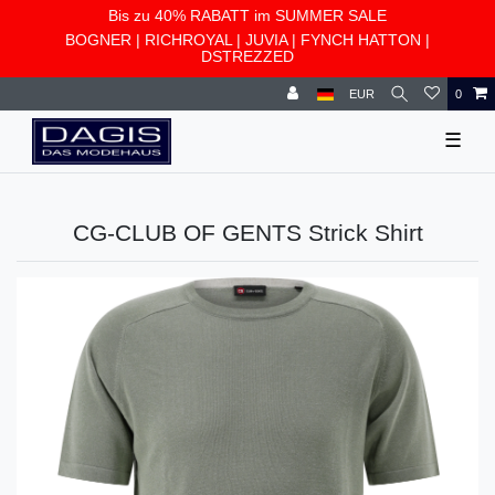
Bis zu 40% RABATT im SUMMER SALE
BOGNER
|
RICHROYAL
|
JUVIA
|
FYNCH HATTON
|
DSTREZZED
EUR
0
☰
CG-CLUB OF GENTS Strick Shirt