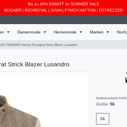
Bis zu 40% RABATT im SUMMER SALE
BOGNER
|
RICHROYAL
|
JUVIA
|
FYNCH HATTON
|
DSTREZZED
ten
Damenmode
Herrenmode
Marken
Hoch
UIS TRENKER Herren Fischgrat Strick Blazer Lusandro
t Strick Blazer Lusandro
Artikelnummer
K450
Größe:
56
56