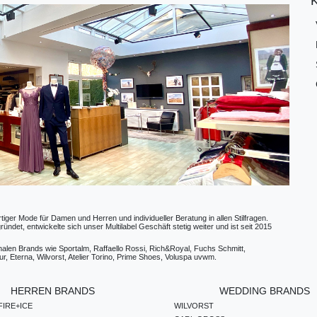
ger Mode für Damen und Herren und individueller Beratung in allen Stilfragen.
t, entwickelte sich unser Multilabel Geschäft stetig weiter und ist seit 2015
ionalen Brands wie Sportalm, Raffaello Rossi, Rich&Royal, Fuchs Schmitt,
, Eterna, Wilvorst, Atelier Torino, Prime Shoes, Voluspa uvwm.
HERREN BRANDS
WEDDING BRANDS
IRE+ICE
WILVORST