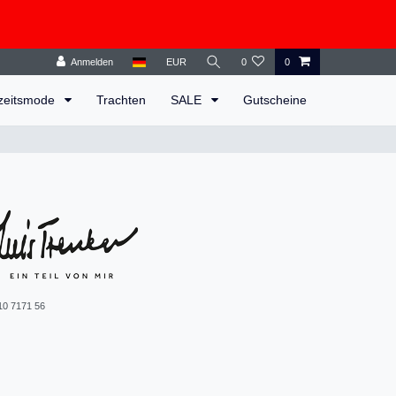
Anmelden
EUR
0
0
zeitsmode
Trachten
SALE
Gutscheine
10 7171 56