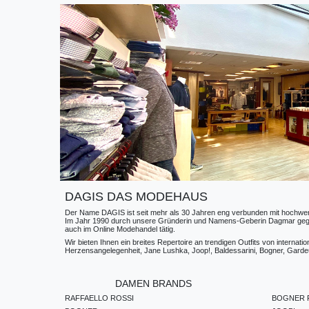
DAGIS DAS MODEHAUS
Der Name DAGIS ist seit mehr als 30 Jahren eng verbunden mit hochwerti
Im Jahr 1990 durch unsere Gründerin und Namens-Geberin Dagmar gegründe
auch im Online Modehandel tätig.
Wir bieten Ihnen ein breites Repertoire an trendigen Outfits von internat
Herzensangelegenheit, Jane Lushka, Joop!, Baldessarini, Bogner, Gardeur
DAMEN BRANDS
RAFFAELLO ROSSI
BOGNER F