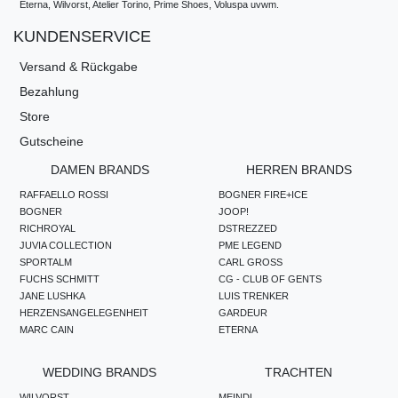
Eterna, Wilvorst, Atelier Torino, Prime Shoes, Voluspa uvwm.
KUNDENSERVICE
Versand & Rückgabe
Bezahlung
Store
Gutscheine
DAMEN BRANDS
HERREN BRANDS
RAFFAELLO ROSSI
BOGNER FIRE+ICE
BOGNER
JOOP!
RICHROYAL
DSTREZZED
JUVIA COLLECTION
PME LEGEND
SPORTALM
CARL GROSS
FUCHS SCHMITT
CG - CLUB OF GENTS
JANE LUSHKA
LUIS TRENKER
HERZENSANGELEGENHEIT
GARDEUR
MARC CAIN
ETERNA
WEDDING BRANDS
TRACHTEN
WILVORST
MEINDL