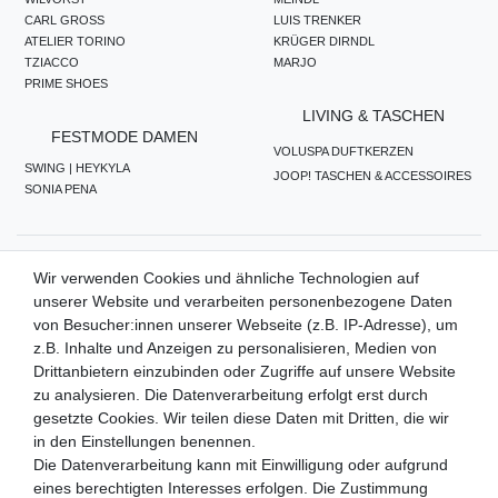
CARL GROSS
LUIS TRENKER
ATELIER TORINO
KRÜGER DIRNDL
TZIACCO
MARJO
PRIME SHOES
LIVING & TASCHEN
FESTMODE DAMEN
VOLUSPA DUFTKERZEN
SWING | HEYKYLA
JOOP! TASCHEN & ACCESSOIRES
SONIA PENA
ZAHLUNGSMETHODEN
Wir verwenden Cookies und ähnliche Technologien auf
unserer Website und verarbeiten personenbezogene Daten
von Besucher:innen unserer Webseite (z.B. IP-Adresse), um
z.B. Inhalte und Anzeigen zu personalisieren, Medien von
WIR VERSENDEN MIT
Drittanbietern einzubinden oder Zugriffe auf unsere Website
zu analysieren. Die Datenverarbeitung erfolgt erst durch
gesetzte Cookies. Wir teilen diese Daten mit Dritten, die wir
in den Einstellungen benennen.
QUALITÄTSVERSPRECHEN
Die Datenverarbeitung kann mit Einwilligung oder aufgrund
eines berechtigten Interesses erfolgen. Die Zustimmung