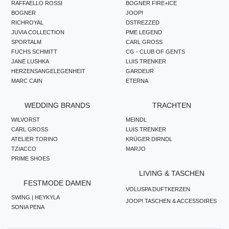
RAFFAELLO ROSSI
BOGNER FIRE+ICE
BOGNER
JOOP!
RICHROYAL
DSTREZZED
JUVIA COLLECTION
PME LEGEND
SPORTALM
CARL GROSS
FUCHS SCHMITT
CG - CLUB OF GENTS
JANE LUSHKA
LUIS TRENKER
HERZENSANGELEGENHEIT
GARDEUR
MARC CAIN
ETERNA
WEDDING BRANDS
TRACHTEN
WILVORST
MEINDL
CARL GROSS
LUIS TRENKER
ATELIER TORINO
KRÜGER DIRNDL
TZIACCO
MARJO
PRIME SHOES
LIVING & TASCHEN
FESTMODE DAMEN
VOLUSPA DUFTKERZEN
SWING | HEYKYLA
JOOP! TASCHEN & ACCESSOIRES
SONIA PENA