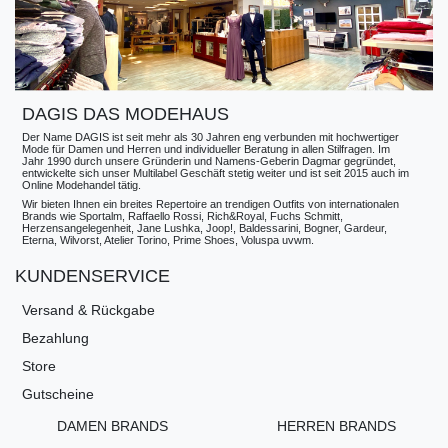
DAGIS DAS MODEHAUS
Der Name DAGIS ist seit mehr als 30 Jahren eng verbunden mit hochwertiger
Mode für Damen und Herren und individueller Beratung in allen Stilfragen. Im
Jahr 1990 durch unsere Gründerin und Namens-Geberin Dagmar gegründet,
entwickelte sich unser Multilabel Geschäft stetig weiter und ist seit 2015 auch im
Online Modehandel tätig.
Wir bieten Ihnen ein breites Repertoire an trendigen Outfits von internationalen
Brands wie Sportalm, Raffaello Rossi, Rich&Royal, Fuchs Schmitt,
Herzensangelegenheit, Jane Lushka, Joop!, Baldessarini, Bogner, Gardeur,
Eterna, Wilvorst, Atelier Torino, Prime Shoes, Voluspa uvwm.
KUNDENSERVICE
Versand & Rückgabe
Bezahlung
Store
Gutscheine
DAMEN BRANDS
HERREN BRANDS