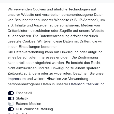
ZAHLUNGSMETHODEN
Wir verwenden Cookies und ähnliche Technologien auf
unserer Website und verarbeiten personenbezogene Daten
von Besucher:innen unserer Webseite (z.B. IP-Adresse), um
z.B. Inhalte und Anzeigen zu personalisieren, Medien von
WIR VERSENDEN MIT
Drittanbietern einzubinden oder Zugriffe auf unsere Website
zu analysieren. Die Datenverarbeitung erfolgt erst durch
gesetzte Cookies. Wir teilen diese Daten mit Dritten, die wir
in den Einstellungen benennen.
QUALITÄTSVERSPRECHEN
Die Datenverarbeitung kann mit Einwilligung oder aufgrund
eines berechtigten Interesses erfolgen. Die Zustimmung
kann erteilt oder abgelehnt werden. Es besteht das Recht,
nicht einzuwilligen und die Einwilligung zu einem späteren
Zeitpunkt zu ändern oder zu widerrufen. Beachten Sie unser
FOLGEN SIE UNS
Impressum
und weitere Hinweise zur Verwendung
personenbezogener Daten in unserer
Daten­schutz­erklärung
.
Essenziell
Impressum
Daten­schutz­erklärung
AGB
Statistik
Externe Medien
DHL Wunschzustellung
Widerrufs­recht
Kontakt
Vertrag widerrufen