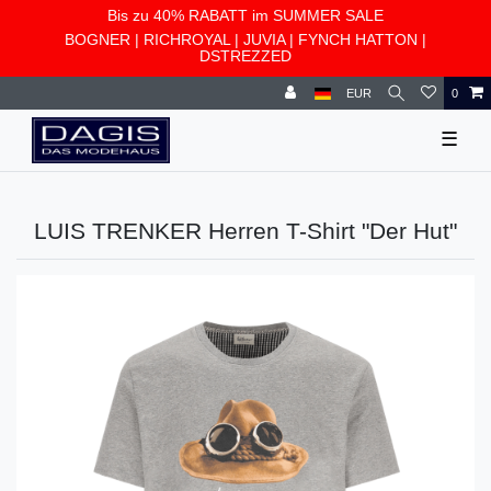
Bis zu 40% RABATT im SUMMER SALE
BOGNER
|
RICHROYAL
|
JUVIA
|
FYNCH HATTON
|
DSTREZZED
EUR
0
☰
LUIS TRENKER Herren T-Shirt "Der Hut"